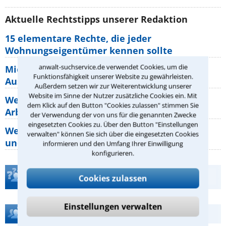
Aktuelle Rechtstipps unserer Redaktion
15 elementare Rechte, die jeder
Wohnungseigentümer kennen sollte
anwalt-suchservice.de verwendet Cookies, um die
Mietpreisbremse 2026: Alle Regeln,
Funktionsfähigkeit unserer Website zu gewährleisten.
Ausnahmen und Rechte für Mieter
Außerdem setzen wir zur Weiterentwicklung unserer
Website im Sinne der Nutzer zusätzliche Cookies ein. Mit
Welche Regeln für Teilnahme, Urlaub,
dem Klick auf den Button "Cookies zulassen" stimmen Sie
Arbeitszeit gelten beim
der Verwendung der von uns für die genannten Zwecke
eingesetzten Cookies zu. Über den Button "Einstellungen
Welche Rechte hat der Käufer eines Pferdes
verwalten" können Sie sich über die eingesetzten Cookies
und wie macht man sie
informieren und den Umfang Ihrer Einwilligung
konfigurieren.
Teste Dein Rechtswissen
Cookies zulassen
Einstellungen verwalten
Hilfe bei Ihrer Anwaltsuche?