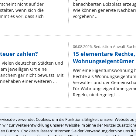
rscheint nicht auf der
benachbarten Bolzplatz erzeugt 
stalter, wenn sich die
Wie können genervte Nachbarn
mmt es vor, dass sich
vorgehen? ...
e
06.08.2026,
Redaktion Anwalt-Suchs
teuer zahlen?
15 elementare Rechte, 
Wohnungseigentümer k
n vielen deutschen Städten und
am jeweiligen Ort eine
Wer eine Eigentumswohnung hat
manchem gar nicht bewusst. Mit
Rechte als Wohnungseigentüm
nnehaben einer weiteren ...
Verwalter und der Gemeinschaf
Für Wohnungseigentümergemei
Regeln, niedergelegt ...
rvice.de verwendet Cookies, um die Funktionsfähigkeit unserer Website zu 
Teste Dein Rechtswissen
wir zur Weiterentwicklung unserer Website im Sinne der Nutzer zusätzliche
den Button "Cookies zulassen" stimmen Sie der Verwendung der von uns fü