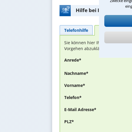
Zwecke einge
ein
Hilfe bei Ihrer Anwalt
Telefonhilfe
Beratungsanfra
Sie können hier Ihren Fall schild
Vorgehen abzuklären. Die Rückmel
Anrede*
Nachname*
Vorname*
Telefon*
E-Mail Adresse*
PLZ*