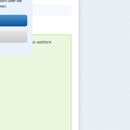
sich über die
ren.
nen melden, um das weitere