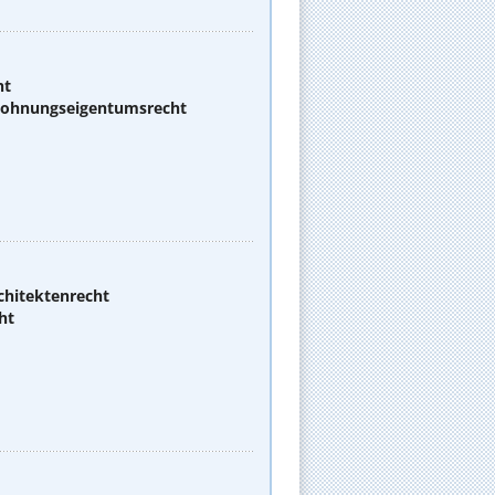
ht
 Wohnungseigentumsrecht
chitektenrecht
ht