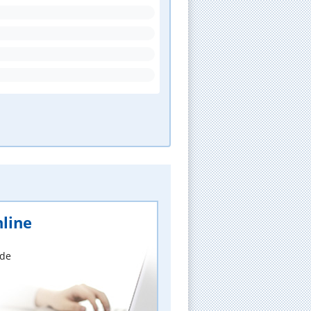
line
nde