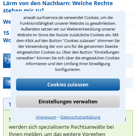
Lärm von den Nachbarn: Welche Rechte
stehen mir zu?
anwalt-suchservice.de verwendet Cookies, um die
Wer muss Zweitwohnungssteuer zahlen?
Funktionsfähigkeit unserer Website zu gewährleisten.
Außerdem setzen wir zur Weiterentwicklung unserer
15 elementare Rechte, die jeder
Website im Sinne der Nutzer zusätzliche Cookies ein. Mit
Wohnungseigentümer kennen sollte
dem Klick auf den Button "Cookies zulassen" stimmen Sie
der Verwendung der von uns für die genannten Zwecke
eingesetzten Cookies zu. Über den Button "Einstellungen
verwalten" können Sie sich über die eingesetzten Cookies
Teste Dein Rechtswissen
informieren und den Umfang Ihrer Einwilligung
konfigurieren.
Hilfe bei Ihrer Anwaltsuche?
Cookies zulassen
Einstellungen verwalten
Telefonhilfe
Beratungsanfrage
⁃
Impressum
Datenschutzerklärung
Sie können hier Ihren Fall schildern. Anschließend
werden sich spezialisierte Rechtsanwälte bei
Ihnen melden, um das weitere Vorgehen