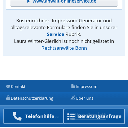
www.anwalt-onlineservice.de
Kostenrechner, Impressum-Generator und
alltagsrelevante Formulare finden Sie in unserer
Service
Rubrik.
Laura Winter-Gierlich ist noch nicht gelistet in
Rechtsanwälte Bonn
Kontakt
Impressum
Datenschutzerklärung
Über uns
Telefon­hilfe
Beratungs­anfrage
Ein Unternehmen von