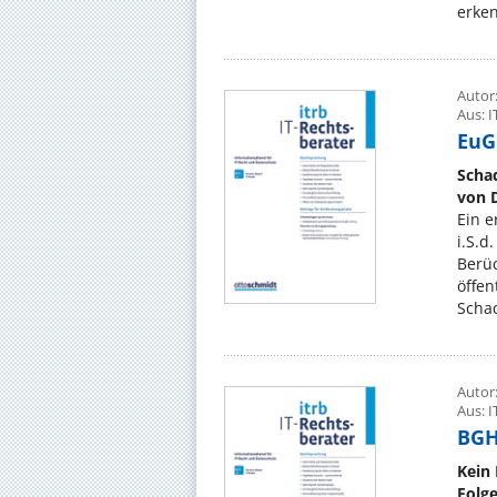
erken
Autor:
Aus: I
EuGH
Scha
von 
Ein e
i.S.d
Berüc
öffen
Scha
Autor:
Aus: I
BGH,
Kein 
Folg