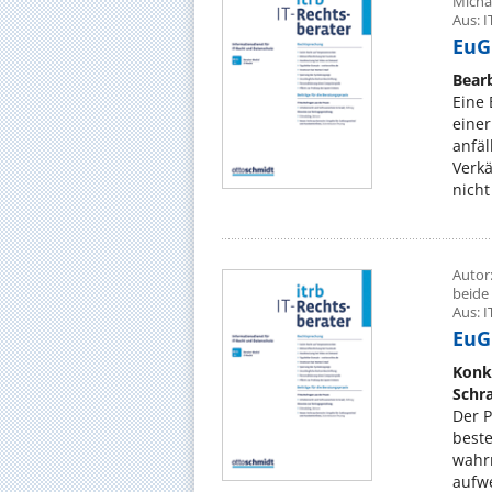
Micha
Aus: I
EuGH
Bear
Eine
einer
anfäl
Verkä
nicht
Autor:
beide
Aus: I
EuGH
Konkr
Schr
Der P
beste
wahr
aufwe