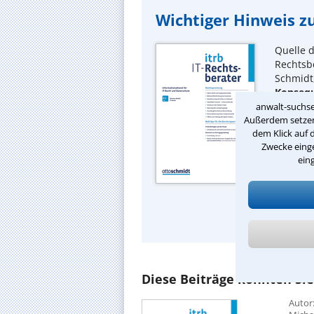
Wichtiger Hinweis zu
Quelle d
Rechtsbe
Schmidt,
Konsequ
weiterg
anwalt-suchse
Außerdem setzen 
dem Klick auf 
Zwecke einge
ein
Bestelle
und Sie 
Ausfüh
Diese Beiträge könnten Sie
Autor: