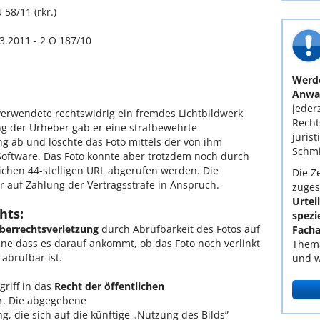
 58/11 (rkr.)
3.2011 - 2 O 187/10
Werde
Anwal
jederz
 verwendete rechtswidrig ein fremdes Lichtbildwerk
Recht
g der Urheber gab er eine strafbewehrte
juris
g ab und löschte das Foto mittels der von ihm
Schmi
oftware. Das Foto konnte aber trotzdem noch durch
ichen 44-stelligen URL abgerufen werden. Die
Die Ze
 auf Zahlung der Vertragsstrafe in Anspruch.
zuges
Urtei
hts:
spezi
berrechtsverletzung
durch Abrufbarkeit des Fotos auf
Facha
hne dass es darauf ankommt, ob das Foto noch verlinkt
Thema
 abrufbar ist.
und w
griff in das
Recht der öffentlichen
r. Die abgegebene
, die sich auf die künftige „Nutzung des Bilds”