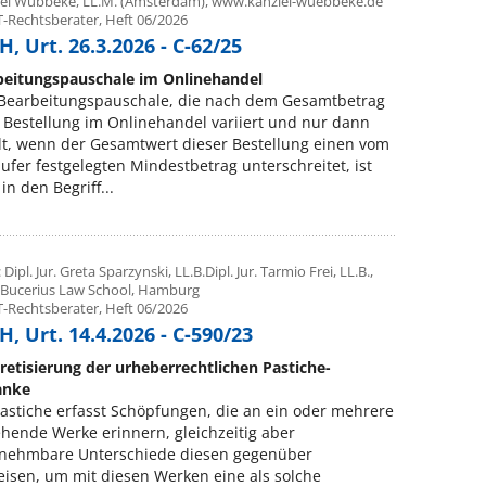
el Wübbeke, LL.M. (Amsterdam), www.kanzlei-wuebbeke.de
T-Rechtsberater, Heft 06/2026
, Urt. 26.3.2026 - C-62/25
beitungspauschale im Onlinehandel
 Bearbeitungspauschale, die nach dem Gesamtbetrag
 Bestellung im Onlinehandel variiert und nur dann
lt, wenn der Gesamtwert dieser Bestellung einen vom
ufer festgelegten Mindestbetrag unterschreitet, ist
 in den Begriff...
 Dipl. Jur. Greta Sparzynski, LL.B.Dipl. Jur. Tarmio Frei, LL.B.,
 Bucerius Law School, Hamburg
T-Rechtsberater, Heft 06/2026
, Urt. 14.4.2026 - C-590/23
etisierung der urheberrechtlichen Pastiche-
anke
astiche erfasst Schöpfungen, die an ein oder mehrere
hende Werke erinnern, gleichzeitig aber
nehmbare Unterschiede diesen gegenüber
isen, um mit diesen Werken eine als solche