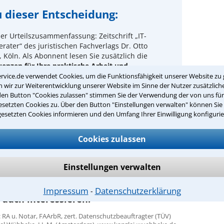
 dieser Entscheidung:
er Urteilszusammenfassung: Zeitschrift „IT-
rater“ des juristischen Fachverlags Dr. Otto
 Köln. Als Abonnent lesen Sie zusätzlich die
enzen für Ihre praktische Arbeit und
ehende Beraterhinweise des Autors.
rvice.de verwendet Cookies, um die Funktionsfähigkeit unserer Website zu 
wir zur Weiterentwicklung unserer Website im Sinne der Nutzer zusätzliche
Lesen Sie hier ein Beispiel mit Konsequenzen für
den Button "Cookies zulassen" stimmen Sie der Verwendung der von uns fü
die Praxis und Beraterhinweis
setzten Cookies zu. Über den Button "Einstellungen verwalten" können Sie 
gesetzten Cookies informieren und den Umfang Ihrer Einwilligung konfigurie
n Sie jetzt Ihr dreimonatiges, kostenloses Test-Abo
sind immer praxisgerecht informiert!
Cookies zulassen
rliche Infos unter: 0221-93738-997
Einstellungen verwalten
Impressum
Datenschutzerklärung
⁃
 auch interessieren:
 RA u. Notar, FAArbR, zert. Datenschutzbeauftragter (TÜV)