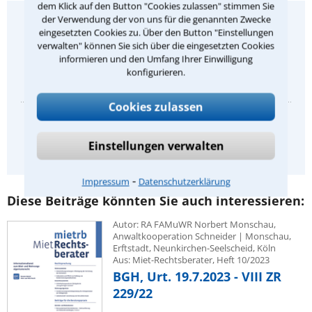
dem Klick auf den Button "Cookies zulassen" stimmen Sie
der Verwendung der von uns für die genannten Zwecke
Gefällt Ihnen dieser Rechtstipp?
eingesetzten Cookies zu. Über den Button "Einstellungen
Ihre Bewertung:
verwalten" können Sie sich über die eingesetzten Cookies
informieren und den Umfang Ihrer Einwilligung
konfigurieren.
1
2
3
4
5
Cookies zulassen
Bisher abgegebene Bewertungen:
Einstellungen verwalten
4,0
/
5
(
14
Bewertungen)
⁃
Impressum
Datenschutzerklärung
Diese Beiträge könnten Sie auch interessieren:
Autor: RA FAMuWR Norbert Monschau,
Anwaltkooperation Schneider | Monschau,
Erftstadt, Neunkirchen-Seelscheid, Köln
Aus: Miet-Rechtsberater, Heft 10/2023
BGH, Urt. 19.7.2023 - VIII ZR
229/22