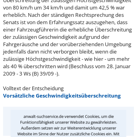
Überschreitung der zulässigen Höchstgeschwindigkeit
von 80 km/h um 34 km/h und damit um 42,5 % war
erheblich. Nach der ständigen Rechtsprechung des
Senats ist von dem Erfahrungssatz auszugehen, dass
einer Fahrzeugführerin die erhebliche Überschreitung
der zulässigen Geschwindigkeit aufgrund der
Fahrgeräusche und der vorüberziehenden Umgebung
jedenfalls dann nicht verborgen bleibt, wenn die
zulässige Höchstgeschwindigkeit - wie hier - um mehr
als 40 % überschritten wird (Beschluss vom 28. Januar
2009 - 3 Ws (B) 39/09 -).
Volltext der Entscheidung
Vorsätzliche Geschwindigkeitsüberschreitung
Hat Ihnen dieser Rechtstipp geholfen?
anwalt-suchservice.de verwendet Cookies, um die
Funktionsfähigkeit unserer Website zu gewährleisten.
Ja
Nein
Außerdem setzen wir zur Weiterentwicklung unserer
Website im Sinne der Nutzer zusätzliche Cookies ein. Mit