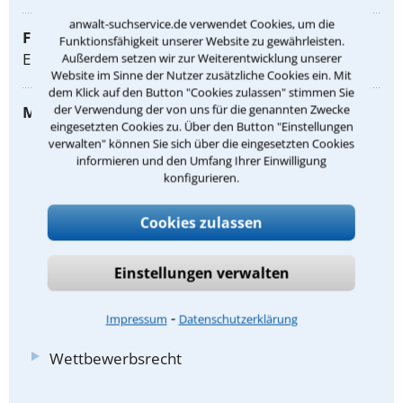
anwalt-suchservice.de verwendet Cookies, um die
Fremdsprachen:
Funktionsfähigkeit unserer Website zu gewährleisten.
Englisch
Außerdem setzen wir zur Weiterentwicklung unserer
Website im Sinne der Nutzer zusätzliche Cookies ein. Mit
dem Klick auf den Button "Cookies zulassen" stimmen Sie
der Verwendung der von uns für die genannten Zwecke
Meine Rechtsgebiete:
eingesetzten Cookies zu. Über den Button "Einstellungen
Arbeitsrecht
verwalten" können Sie sich über die eingesetzten Cookies
informieren und den Umfang Ihrer Einwilligung
Betriebsverfassungsrecht
konfigurieren.
Kündigungsschutzrecht
Cookies zulassen
Handelsvertreterrecht
Strafrecht
Einstellungen verwalten
Jugendstrafrecht
⁃
Impressum
Datenschutzerklärung
Verkehrsstrafrecht
Wettbewerbsrecht