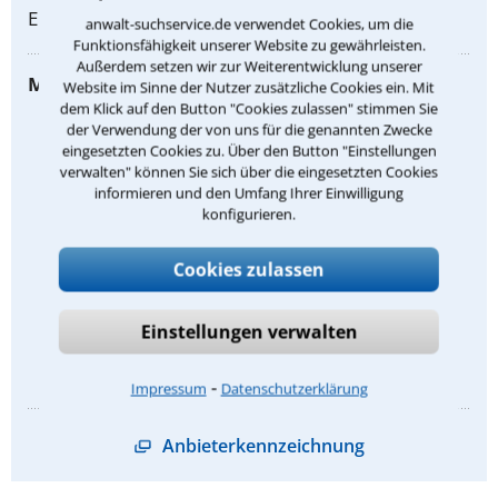
Englisch Schwedisch
anwalt-suchservice.de verwendet Cookies, um die
Funktionsfähigkeit unserer Website zu gewährleisten.
Außerdem setzen wir zur Weiterentwicklung unserer
Meine Rechtsgebiete:
Website im Sinne der Nutzer zusätzliche Cookies ein. Mit
dem Klick auf den Button "Cookies zulassen" stimmen Sie
Gewerbepachtrecht
der Verwendung der von uns für die genannten Zwecke
eingesetzten Cookies zu. Über den Button "Einstellungen
Grundstücksrecht
verwalten" können Sie sich über die eingesetzten Cookies
informieren und den Umfang Ihrer Einwilligung
Gewerbemietrecht
konfigurieren.
Maklerrecht
Cookies zulassen
Mietrecht und Pachtrecht
Nachbarrecht
Einstellungen verwalten
Wohnungseigentumsrecht
⁃
Impressum
Datenschutzerklärung
Anbieterkennzeichnung