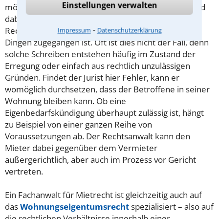
Einstellungen verwalten
möglich. Auch Formalien und gesetzliche Fristen sind
dabei einzuhalten. Ein im Mietrecht erfahrener
⁃
Rechtsanwalt kann prüfen, ob hier alles mit rechten
Impressum
Datenschutzerklärung
Dingen zugegangen ist. Oft ist dies nicht der Fall, denn
solche Schreiben entstehen häufig im Zustand der
Erregung oder einfach aus rechtlich unzulässigen
Gründen. Findet der Jurist hier Fehler, kann er
womöglich durchsetzen, dass der Betroffene in seiner
Wohnung bleiben kann. Ob eine
Eigenbedarfskündigung überhaupt zulässig ist, hängt
zu Beispiel von einer ganzen Reihe von
Voraussetzungen ab. Der Rechtsanwalt kann den
Mieter dabei gegenüber dem Vermieter
außergerichtlich, aber auch im Prozess vor Gericht
vertreten.
Ein Fachanwalt für Mietrecht ist gleichzeitig auch auf
das
Wohnungseigentumsrecht
spezialisiert – also auf
die rechtlichen Verhältnisse innerhalb einer