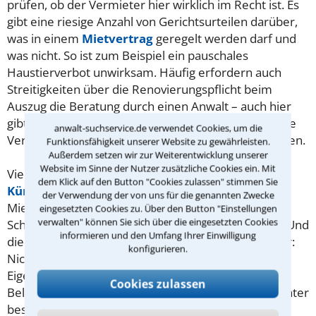
prüfen, ob der Vermieter hier wirklich im Recht ist. Es
gibt eine riesige Anzahl von Gerichtsurteilen darüber,
was in einem
Mietvertrag
geregelt werden darf und
was nicht. So ist zum Beispiel ein pauschales
Haustierverbot unwirksam. Häufig erfordern auch
Streitigkeiten über die Renovierungspflicht beim
Auszug die Beratung durch einen Anwalt – auch hier
gibt es eine Vielzahl von Gerichtsentscheidungen, die
anwalt-suchservice.de verwendet Cookies, um die
Vermieter und Mieter nicht alle selbst kennen können.
Funktionsfähigkeit unserer Website zu gewährleisten.
Außerdem setzen wir zur Weiterentwicklung unserer
Website im Sinne der Nutzer zusätzliche Cookies ein. Mit
Viele Rechtsstreitigkeiten entstehen rund um die
dem Klick auf den Button "Cookies zulassen" stimmen Sie
Kündigung
von Wohnraummietverträgen. Für den
der Verwendung der von uns für die genannten Zwecke
Mieter ist eine Kündigung im Briefkasten meist ein
eingesetzten Cookies zu. Über den Button "Einstellungen
verwalten" können Sie sich über die eingesetzten Cookies
Schock – immerhin verliert er nun seine Wohnung. Und
informieren und den Umfang Ihrer Einwilligung
die Wohnungssuche ist heute oft nicht einfach. Aber:
konfigurieren.
Nicht jede Kündigung ist auch wirksam. Der
Eigentümer einer Immobilie darf nicht einfach nach
Cookies zulassen
Belieben einen Mietvertrag beenden. Dies ist nur unter
bestimmten, gesetzlich geregelten Umständen