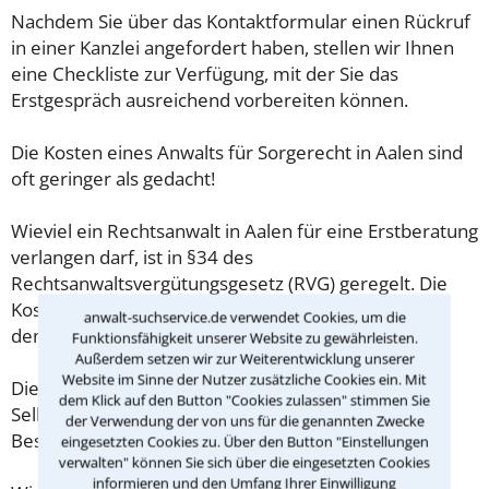
Nachdem Sie über das Kontaktformular einen Rückruf
in einer Kanzlei angefordert haben, stellen wir Ihnen
eine Checkliste zur Verfügung, mit der Sie das
Erstgespräch ausreichend vorbereiten können.
Die Kosten eines Anwalts für Sorgerecht in Aalen sind
oft geringer als gedacht!
Wieviel ein Rechtsanwalt in Aalen für eine Erstberatung
verlangen darf, ist in §34 des
Rechtsanwaltsvergütungsgesetz (RVG) geregelt. Die
Kosten für das erste Beratungsgespräch betragen
anwalt-suchservice.de verwendet Cookies, um die
demnach maximal 190,00 € zzgl. MwSt.
Funktionsfähigkeit unserer Website zu gewährleisten.
Außerdem setzen wir zur Weiterentwicklung unserer
Website im Sinne der Nutzer zusätzliche Cookies ein. Mit
Diese Regelung gilt jedoch nur für Verbraucher. Für
dem Klick auf den Button "Cookies zulassen" stimmen Sie
Selbstständige oder Freiberufler gilt diese
der Verwendung der von uns für die genannten Zwecke
Beschränkung nicht.
eingesetzten Cookies zu. Über den Button "Einstellungen
verwalten" können Sie sich über die eingesetzten Cookies
informieren und den Umfang Ihrer Einwilligung