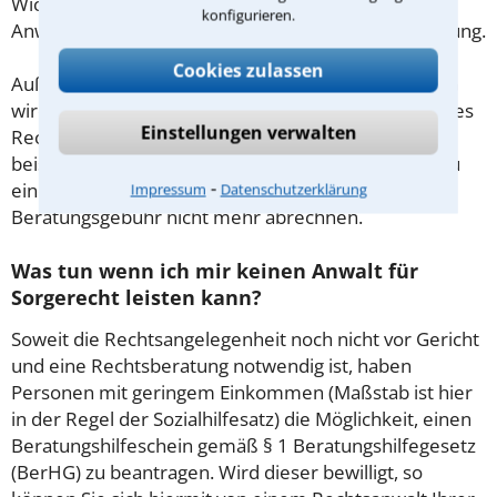
Wichtig daher: Klären Sie die Kostenfrage mit Ihrem
konfigurieren.
Anwalt aus Aalen schon zu Beginn der ersten Beratung.
Cookies zulassen
Außerdem gut zu wissen: Gemäß § 34 Absatz 2 RVG
wird die Beratungsgebühr auf weitere Tätigkeiten des
Einstellungen verwalten
Rechtsanwalts angerechnet. Sollte es also
beispielsweise aufgrund des Beratungsgesprächs zu
⁃
einem Prozess kommen, so kann der Anwalt diese
Impressum
Datenschutzerklärung
Beratungsgebühr nicht mehr abrechnen.
Was tun wenn ich mir keinen Anwalt für
Sorgerecht leisten kann?
Soweit die Rechtsangelegenheit noch nicht vor Gericht
und eine Rechtsberatung notwendig ist, haben
Personen mit geringem Einkommen (Maßstab ist hier
in der Regel der Sozialhilfesatz) die Möglichkeit, einen
Beratungshilfeschein gemäß § 1 Beratungshilfegesetz
(BerHG) zu beantragen. Wird dieser bewilligt, so