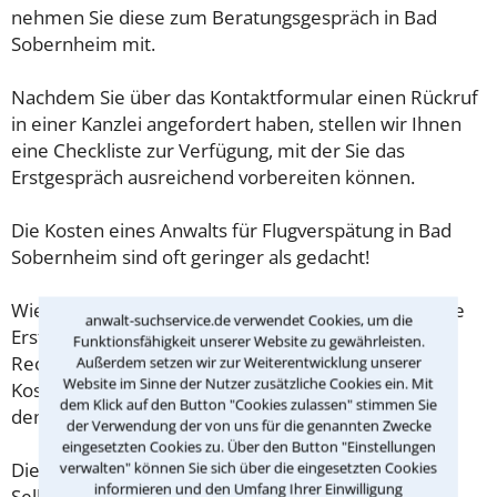
nehmen Sie diese zum Beratungsgespräch in Bad
Sobernheim mit.
Nachdem Sie über das Kontaktformular einen Rückruf
in einer Kanzlei angefordert haben, stellen wir Ihnen
eine Checkliste zur Verfügung, mit der Sie das
Erstgespräch ausreichend vorbereiten können.
Die Kosten eines Anwalts für Flugverspätung in Bad
Sobernheim sind oft geringer als gedacht!
Wieviel ein Rechtsanwalt in Bad Sobernheim für eine
anwalt-suchservice.de verwendet Cookies, um die
Erstberatung verlangen darf, ist in §34 des
Funktionsfähigkeit unserer Website zu gewährleisten.
Rechtsanwaltsvergütungsgesetz (RVG) geregelt. Die
Außerdem setzen wir zur Weiterentwicklung unserer
Website im Sinne der Nutzer zusätzliche Cookies ein. Mit
Kosten für das erste Beratungsgespräch betragen
dem Klick auf den Button "Cookies zulassen" stimmen Sie
demnach maximal 190,00 € zzgl. MwSt.
der Verwendung der von uns für die genannten Zwecke
eingesetzten Cookies zu. Über den Button "Einstellungen
verwalten" können Sie sich über die eingesetzten Cookies
Diese Regelung gilt jedoch nur für Verbraucher. Für
informieren und den Umfang Ihrer Einwilligung
Selbstständige oder Freiberufler gilt diese