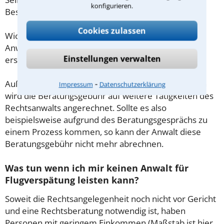
konfigurieren.
Beschränkung nicht.
Cookies zulassen
Wichtig daher: Klären Sie die Kostenfrage mit Ihrem
Anwalt aus Bad Sobernheim schon zu Beginn der
Einstellungen verwalten
ersten Beratung.
⁃
Außerdem gut zu wissen: Gemäß § 34 Absatz 2 RVG
Impressum
Datenschutzerklärung
wird die Beratungsgebühr auf weitere Tätigkeiten des
Rechtsanwalts angerechnet. Sollte es also
beispielsweise aufgrund des Beratungsgesprächs zu
einem Prozess kommen, so kann der Anwalt diese
Beratungsgebühr nicht mehr abrechnen.
Was tun wenn ich mir keinen Anwalt für
Flugverspätung leisten kann?
Soweit die Rechtsangelegenheit noch nicht vor Gericht
und eine Rechtsberatung notwendig ist, haben
Personen mit geringem Einkommen (Maßstab ist hier