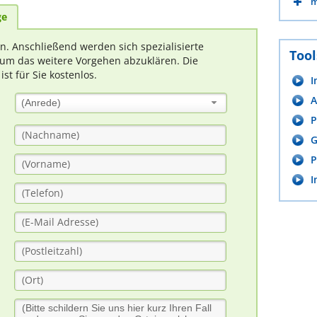
m
ge
rn. Anschließend werden sich spezialisierte
Tool
um das weitere Vorgehen abzuklären. Die
t für Sie kostenlos.
I
A
(Anrede)
P
G
P
I