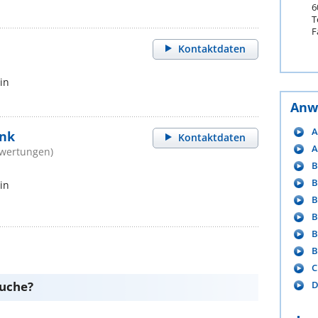
6
T
F
Kontaktdaten
in
Anw
A
ink
Kontaktdaten
A
ewertungen)
B
B
in
B
B
B
B
C
suche?
D