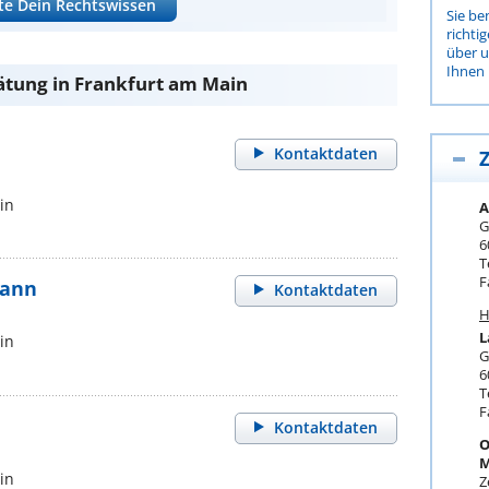
te Dein Rechtswissen
Sie be
richti
über 
Ihnen 
ätung in Frankfurt am Main
Kontaktdaten
Z
in
A
G
6
T
F
mann
Kontaktdaten
H
L
in
G
6
T
F
Kontaktdaten
O
M
in
Z