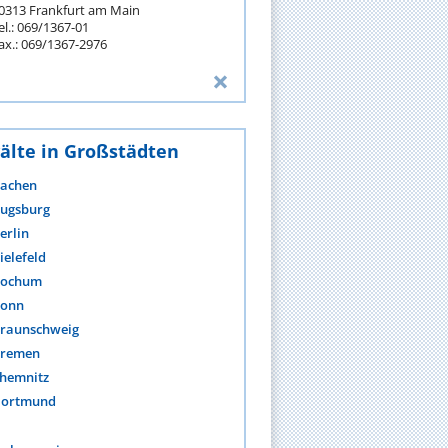
0313 Frankfurt am Main
el.: 069/1367-01
ax.: 069/1367-2976
älte in Großstädten
achen
ugsburg
erlin
ielefeld
ochum
onn
raunschweig
remen
hemnitz
ortmund