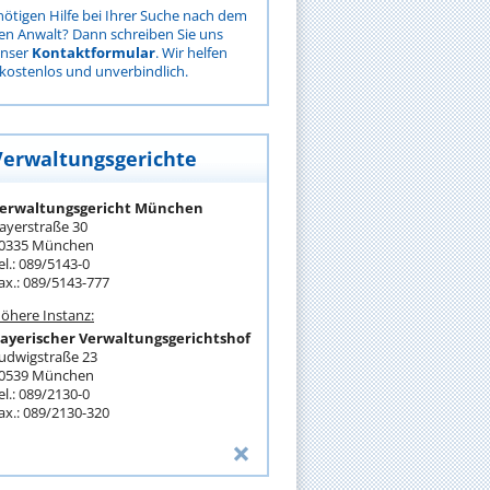
nötigen Hilfe bei Ihrer Suche nach dem
gen Anwalt? Dann schreiben Sie uns
unser
Kontaktformular
. Wir helfen
kostenlos und unverbindlich.
Verwaltungsgerichte
erwaltungsgericht München
ayerstraße 30
0335 München
el.: 089/5143-0
ax.: 089/5143-777
öhere Instanz:
ayerischer Verwaltungsgerichtshof
udwigstraße 23
0539 München
el.: 089/2130-0
ax.: 089/2130-320