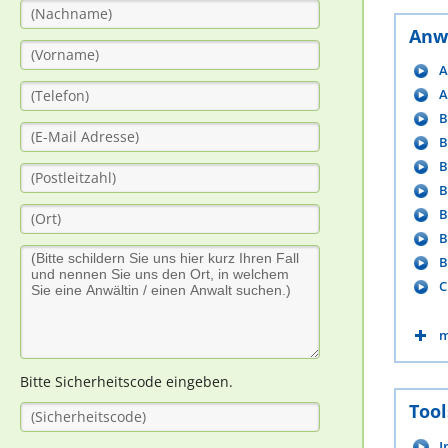
Anw
A
A
B
B
B
B
B
B
B
C
m
Bitte Sicherheitscode eingeben.
Tool
I