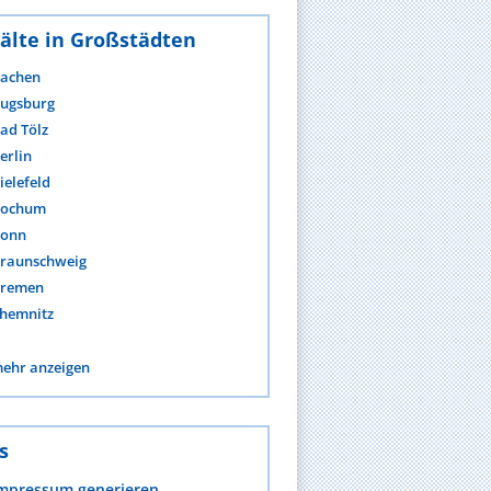
älte in Großstädten
achen
ugsburg
ad Tölz
erlin
ielefeld
ochum
onn
raunschweig
remen
hemnitz
ehr anzeigen
s
mpressum generieren