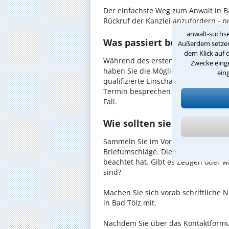
Der einfachste Weg zum Anwalt in Ba
Rückruf der Kanzlei anzufordern - pr
anwalt-suchse
Was passiert beim anwaltli
Außerdem setzen 
dem Klick auf 
Während des ersten Gesprächs mit Ih
Zwecke einge
haben Sie die Möglichkeit, in Ruhe d
ein
qualifizierte Einschätzung zu Ihrem 
Termin besprechen Sie dann mit Ihr
Fall.
Wie sollten sie Sich auf d
Sammeln Sie im Vorfeld alle Unterlag
Briefumschläge. Diese könnten mitu
beachtet hat. Gibt es Zeugen oder w
sind?
Machen Sie sich vorab schriftliche
in Bad Tölz mit.
Nachdem Sie über das Kontaktformul