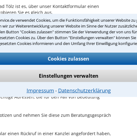
d Tölz ist es, über unser Kontaktformular einen
obieren Sie es gleich aus.
rvice.de verwendet Cookies, um die Funktionsfähigkeit unserer Website zu 
chen Erstgespräch in Bad Tölz?
wir zur Weiterentwicklung unserer Website im Sinne der Nutzer zusätzliche
den Button "Cookies zulassen" stimmen Sie der Verwendung der von uns fü
rem Rechtsanwalt für Disziplinarrecht in Bad Tölz
setzten Cookies zu. Über den Button "Einstellungen verwalten" können Sie 
en Sachverhalt zu schildern, sodass Sie eine
gesetzten Cookies informieren und den Umfang Ihrer Einwilligung konfigurie
Fall und Ihren Erfolgsaussichten erhalten. In diesem
em Anwalt auch die weitere Vorgehensweise in Ihrem
Cookies zulassen
en Termin beim Anwalt vorbereiten?
Einstellungen verwalten
en wie z.B. Verträge oder Briefe sowie die
Impressum
Datenschutzerklärung
nter Aufschluss darüber geben, ob der Gegner Fristen
⁃
ichtige Adressen, die für den Fall von Bedeutung
 Notizen und nehmen Sie diese zum Beratungsgespräch
ar einen Rückruf in einer Kanzlei angefordert haben,