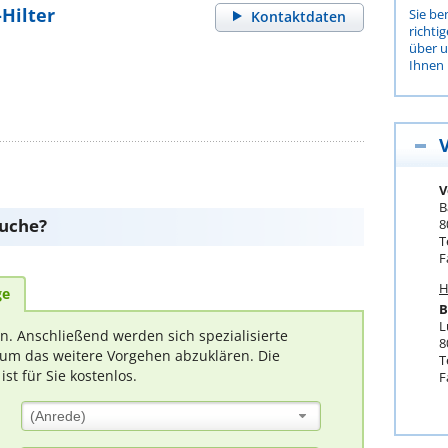
Hilter
Sie be
Kontaktdaten
richti
über 
Ihnen 
V
B
suche?
8
T
F
H
ge
B
L
rn. Anschließend werden sich spezialisierte
8
um das weitere Vorgehen abzuklären. Die
T
t für Sie kostenlos.
F
(Anrede)