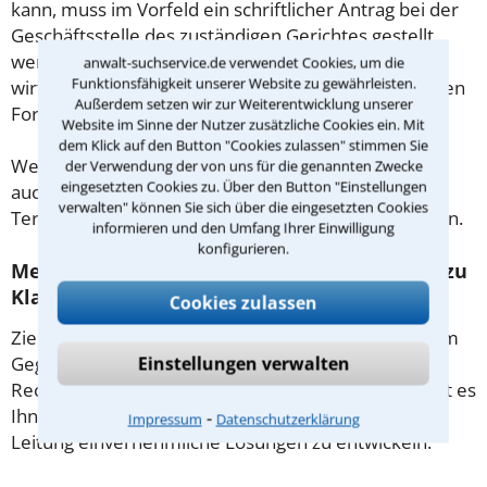
kann, muss im Vorfeld ein schriftlicher Antrag bei der
Geschäftsstelle des zuständigen Gerichtes gestellt
werden. Verwenden Sie für die Auskunft Ihrer
anwalt-suchservice.de verwendet Cookies, um die
Funktionsfähigkeit unserer Website zu gewährleisten.
wirtschaftlichen Verhältnisse, die jeweiligen amtlichen
Außerdem setzen wir zur Weiterentwicklung unserer
Formulare, die Sie auch im Internet finden.
Website im Sinne der Nutzer zusätzliche Cookies ein. Mit
dem Klick auf den Button "Cookies zulassen" stimmen Sie
Weitere Fragen zur Prozesskostenhilfe können Sie
der Verwendung der von uns für die genannten Zwecke
eingesetzten Cookies zu. Über den Button "Einstellungen
auch der jeweiligen Kanzlei in Berlin bei der
verwalten" können Sie sich über die eingesetzten Cookies
Terminvereinbarung bzw. im ersten Gespräch stellen.
informieren und den Umfang Ihrer Einwilligung
konfigurieren.
Mediation in Berlin – Vertragen statt gleich zu
Klagen!
Cookies zulassen
Ziel der
Mediation
ist es Konflikte im Dialog mit dem
Gegner zu lösen, statt die Gerichte zu bemühen. Ein
Einstellungen verwalten
Rechtsanwalt als Streitschlichter in Berlin ermöglicht es
Ihnen und ihrem Konfliktpartner, unter juristischer
⁃
Impressum
Datenschutzerklärung
Leitung einvernehmliche Lösungen zu entwickeln.