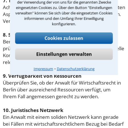
7. Transparenz und Vertrauen
der Verwendung der von uns für die genannten Zwecke
Achten Sie auf Transparenz hinsichtlich aller relevanten
eingesetzten Cookies zu. Über den Button "Einstellungen
verwalten" können Sie sich über die eingesetzten Cookies
Aspekte, einschließlich Kosten und Erfolgsaussichten.
informieren und den Umfang Ihrer Einwilligung
Vertrauen Sie auch Ihrem Bauchgefühl.
konfigurieren.
8. Standort und Erreichbarkeit
Cookies zulassen
Berücksichtigen Sie den Standort des Anwalts und
prüfen Sie, ob dieser für Sie gut erreichbar ist. Virtuelle
Einstellungen verwalten
Kommunikationsmöglichkeiten können ebenfalls
relevant sein.
⁃
Impressum
Datenschutzerklärung
9. Verfügbarkeit von Ressourcen
Überprüfen Sie, ob der Anwalt für Wirtschaftsrecht in
Berlin über ausreichend Ressourcen verfügt, um
Ihrem Fall angemessen gerecht zu werden.
10. Juristisches Netzwerk
Ein Anwalt mit einem soliden Netzwerk kann gerade
bei Fällen mit wirtschaftsrechtlichem Bezug bei Bedarf