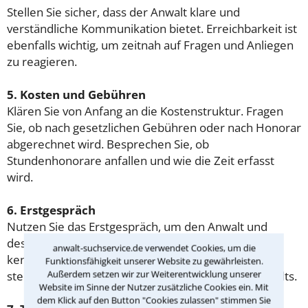
Stellen Sie sicher, dass der Anwalt klare und
verständliche Kommunikation bietet. Erreichbarkeit ist
ebenfalls wichtig, um zeitnah auf Fragen und Anliegen
zu reagieren.
5. Kosten und Gebühren
Klären Sie von Anfang an die Kostenstruktur. Fragen
Sie, ob nach gesetzlichen Gebühren oder nach Honorar
abgerechnet wird. Besprechen Sie, ob
Stundenhonorare anfallen und wie die Zeit erfasst
wird.
6. Erstgespräch
Nutzen Sie das Erstgespräch, um den Anwalt und
dessen Expertise im Wirtschaftsrecht besser
anwalt-suchservice.de verwendet Cookies, um die
kennenzulernen. Besprechen Sie Ihr Anliegen und
Funktionsfähigkeit unserer Website zu gewährleisten.
Außerdem setzen wir zur Weiterentwicklung unserer
stellen Sie Fragen zur Herangehensweise des Anwalts.
Website im Sinne der Nutzer zusätzliche Cookies ein. Mit
dem Klick auf den Button "Cookies zulassen" stimmen Sie