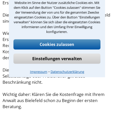
Erstgespräch ausreichend vorbereiten können.
Website im Sinne der Nutzer zusätzliche Cookies ein. Mit
dem Klick auf den Button "Cookies zulassen" stimmen Sie
der Verwendung der von uns für die genannten Zwecke
Die Kosten eines Anwalts für Besuchsrecht in Bielefeld
eingesetzten Cookies zu. Über den Button "Einstellungen
sind oft geringer als gedacht!
verwalten" können Sie sich über die eingesetzten Cookies
informieren und den Umfang Ihrer Einwilligung
konfigurieren.
Wieviel ein Rechtsanwalt in Bielefeld für eine
Erstberatung verlangen darf, ist in §34 des
Cookies zulassen
Rechtsanwaltsvergütungsgesetz (RVG) geregelt. Die
Kosten für das erste Beratungsgespräch betragen
demnach maximal 190,00 € zzgl. MwSt.
Einstellungen verwalten
Diese Regelung gilt jedoch nur für Verbraucher. Für
⁃
Impressum
Datenschutzerklärung
Selbstständige oder Freiberufler gilt diese
Beschränkung nicht.
Wichtig daher: Klären Sie die Kostenfrage mit Ihrem
Anwalt aus Bielefeld schon zu Beginn der ersten
Beratung.