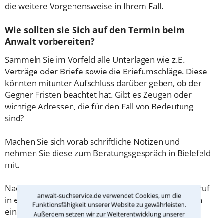
die weitere Vorgehensweise in Ihrem Fall.
Wie sollten sie Sich auf den Termin beim
Anwalt vorbereiten?
Sammeln Sie im Vorfeld alle Unterlagen wie z.B.
Verträge oder Briefe sowie die Briefumschläge. Diese
könnten mitunter Aufschluss darüber geben, ob der
Gegner Fristen beachtet hat. Gibt es Zeugen oder
wichtige Adressen, die für den Fall von Bedeutung
sind?
Machen Sie sich vorab schriftliche Notizen und
nehmen Sie diese zum Beratungsgespräch in Bielefeld
mit.
Nachdem Sie über das Kontaktformular einen Rückruf
anwalt-suchservice.de verwendet Cookies, um die
in einer Kanzlei angefordert haben, stellen wir Ihnen
Funktionsfähigkeit unserer Website zu gewährleisten.
eine Checkliste zur Verfügung, mit der Sie das
Außerdem setzen wir zur Weiterentwicklung unserer