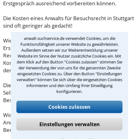
Erstgespräch ausreichend vorbereiten können.
Die Kosten eines Anwalts für Besuchsrecht in Stuttgart
sind oft geringer als gedacht!
anwalt-suchservice.de verwendet Cookies, um die
Wieviel ein Rechtsanwalt in Stuttgart für eine
Funktionsfähigkeit unserer Website zu gewährleisten.
Erstberatung verlangen darf, ist in §34 des
Außerdem setzen wir zur Weiterentwicklung unserer
Rechtsanwaltsvergütungsgesetz (RVG) geregelt. Die
Website im Sinne der Nutzer zusätzliche Cookies ein. Mit
dem Klick auf den Button "Cookies zulassen" stimmen Sie
Kosten für das erste Beratungsgespräch betragen
der Verwendung der von uns für die genannten Zwecke
demnach maximal 190,00 € zzgl. MwSt.
eingesetzten Cookies zu. Über den Button "Einstellungen
verwalten" können Sie sich über die eingesetzten Cookies
Diese Regelung gilt jedoch nur für Verbraucher. Für
informieren und den Umfang Ihrer Einwilligung
konfigurieren.
Selbstständige oder Freiberufler gilt diese
Beschränkung nicht.
Cookies zulassen
Wichtig daher: Klären Sie die Kostenfrage mit Ihrem
Anwalt aus Stuttgart schon zu Beginn der ersten
Einstellungen verwalten
Beratung.