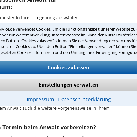
hum:
ksmuster in Ihrer Umgebung auswählen
rvice.de verwendet Cookies, um die Funktionsfähigkeit unserer Website zu 
er Kanzlei in Bochum einen Beratungstermin
wir zur Weiterentwicklung unserer Website im Sinne der Nutzer zusätzliche
den Button "Cookies zulassen" stimmen Sie der Verwendung der von uns fü
setzten Cookies zu. Über den Button "Einstellungen verwalten" können Sie 
ch zurückrufen
gesetzten Cookies informieren und den Umfang Ihrer Einwilligung konfigurie
ochum ist es, über unser Kontaktformular einen
obieren Sie es gleich aus.
Cookies zulassen
ichen Erstgespräch in Bochum?
Einstellungen verwalten
Ihrem Rechtsanwalt für Geschmacksmuster in
n Ruhe den Sachverhalt zu schildern, sodass Sie eine
Impressum
Datenschutzerklärung
⁃
Fall und Ihren Erfolgsaussichten erhalten. In diesem
em Anwalt auch die weitere Vorgehensweise in Ihrem
en Termin beim Anwalt vorbereiten?