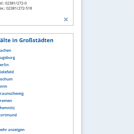
el.: 02381/272-0
ax.: 02381/272-518
älte in Großstädten
achen
ugsburg
erlin
ielefeld
ochum
onn
raunschweig
remen
hemnitz
ortmund
ehr anzeigen