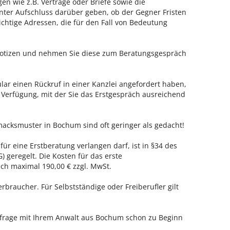
en wie z.B. Verträge oder Briefe sowie die
nter Aufschluss darüber geben, ob der Gegner Fristen
ichtige Adressen, die für den Fall von Bedeutung
 Notizen und nehmen Sie diese zum Beratungsgespräch
ar einen Rückruf in einer Kanzlei angefordert haben,
r Verfügung, mit der Sie das Erstgespräch ausreichend
macksmuster in Bochum sind oft geringer als gedacht!
ür eine Erstberatung verlangen darf, ist in §34 des
 geregelt. Die Kosten für das erste
h maximal 190,00 € zzgl. MwSt.
erbraucher. Für Selbstständige oder Freiberufler gilt
enfrage mit Ihrem Anwalt aus Bochum schon zu Beginn