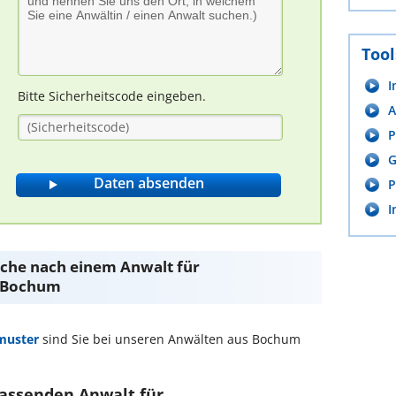
Tool
I
Bitte Sicherheitscode eingeben.
A
P
G
P
I
Suche nach einem Anwalt für
 Bochum
muster
sind Sie bei unseren Anwälten aus Bochum
passenden Anwalt für