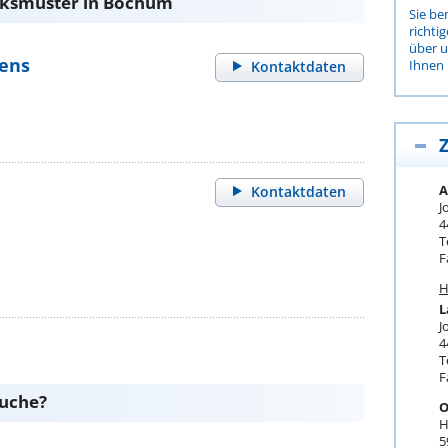
cksmuster in Bochum
Sie be
richti
über 
gens
Ihnen 
Kontaktdaten
Z
A
Kontaktdaten
J
4
T
F
H
L
J
4
T
F
suche?
O
H
5