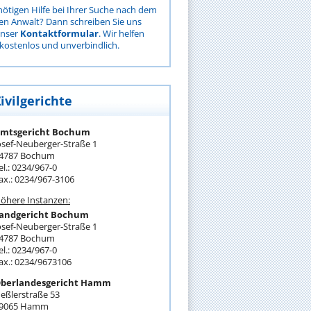
nötigen Hilfe bei Ihrer Suche nach dem
gen Anwalt? Dann schreiben Sie uns
unser
Kontaktformular
. Wir helfen
kostenlos und unverbindlich.
ivilgerichte
mtsgericht Bochum
osef-Neuberger-Straße 1
4787 Bochum
el.: 0234/967-0
ax.: 0234/967-3106
öhere Instanzen:
andgericht Bochum
osef-Neuberger-Straße 1
4787 Bochum
el.: 0234/967-0
ax.: 0234/9673106
berlandesgericht Hamm
eßlerstraße 53
9065 Hamm