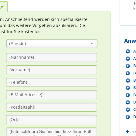
T
ge
F
rn. Anschließend werden sich spezialisierte
um das weitere Vorgehen abzuklären. Die
t für Sie kostenlos.
Anw
(Anrede)
A
A
B
B
B
B
B
B
C
D
m