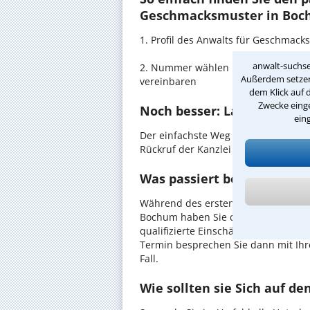
Geschmacksmuster in Boc
1. Profil des Anwalts für Geschmac
anwalt-suchse
2. Nummer wählen und direkt mit d
Außerdem setzen 
vereinbaren
dem Klick auf 
Zwecke einge
Noch besser: Lassen Sie si
ein
Der einfachste Weg zum Anwalt in B
Rückruf der Kanzlei anzufordern - pr
Was passiert beim anwaltl
Während des ersten Gesprächs mit 
Bochum haben Sie die Möglichkeit, i
qualifizierte Einschätzung zu Ihrem 
Termin besprechen Sie dann mit Ihr
Fall.
Wie sollten sie Sich auf d