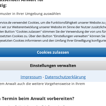
ig:
ksmuster in Ihrer Umgebung auswählen
rvice.de verwendet Cookies, um die Funktionsfähigkeit unserer Website zu 
r Kanzlei in Leipzig einen Beratungstermin
wir zur Weiterentwicklung unserer Website im Sinne der Nutzer zusätzliche
den Button "Cookies zulassen" stimmen Sie der Verwendung der von uns fü
setzten Cookies zu. Über den Button "Einstellungen verwalten" können Sie 
ch zurückrufen
gesetzten Cookies informieren und den Umfang Ihrer Einwilligung konfigurie
ipzig ist es, über unser Kontaktformular einen
obieren Sie es gleich aus.
Cookies zulassen
chen Erstgespräch in Leipzig?
Einstellungen verwalten
Ihrem Rechtsanwalt für Geschmacksmuster in Leipzig
en Sachverhalt zu schildern, sodass Sie eine
Impressum
Datenschutzerklärung
⁃
Fall und Ihren Erfolgsaussichten erhalten. In diesem
em Anwalt auch die weitere Vorgehensweise in Ihrem
en Termin beim Anwalt vorbereiten?