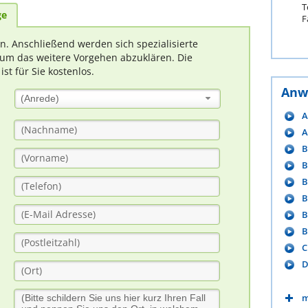
T
ge
F
rn. Anschließend werden sich spezialisierte
um das weitere Vorgehen abzuklären. Die
t für Sie kostenlos.
Anw
(Anrede)
A
A
B
B
B
B
B
B
C
D
m