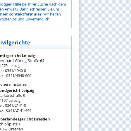
nötigen Hilfe bei Ihrer Suche nach dem
gen Anwalt? Dann schreiben Sie uns
unser
Kontaktformular
. Wir helfen
kostenlos und unverbindlich.
ivilgerichte
mtsgericht Leipzig
ernhard-Göring-Straße 64
4275 Leipzig
el.: 0341/4940-0
ax.: 0341/4940-600
öhere Instanzen:
andgericht Leipzig
arkortstraße 9
4107 Leipzig
el.: 0341/2141-0
ax.: 0341/2141-444
berlandesgericht Dresden
chloßplatz 1
1067 Dresden