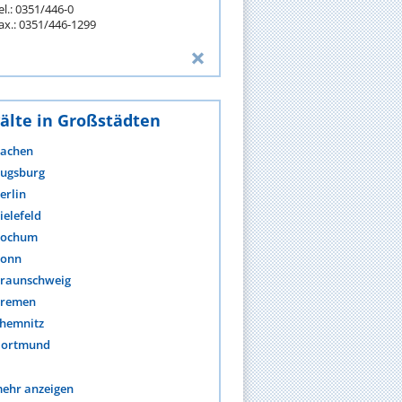
el.: 0351/446-0
ax.: 0351/446-1299
älte in Großstädten
achen
ugsburg
erlin
ielefeld
ochum
onn
raunschweig
remen
hemnitz
ortmund
ehr anzeigen