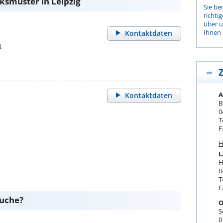
smuster in Leipzig
Sie be
richti
über 
Ihnen 
Kontaktdaten
3
Z
A
Kontaktdaten
B
0
T
F
H
L
H
0
T
F
suche?
O
S
0