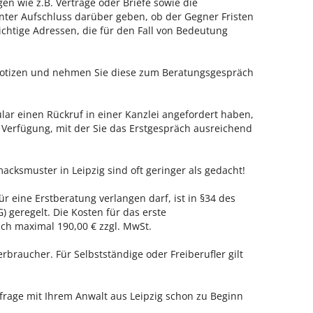
en wie z.B. Verträge oder Briefe sowie die
nter Aufschluss darüber geben, ob der Gegner Fristen
ichtige Adressen, die für den Fall von Bedeutung
 Notizen und nehmen Sie diese zum Beratungsgespräch
ar einen Rückruf in einer Kanzlei angefordert haben,
r Verfügung, mit der Sie das Erstgespräch ausreichend
acksmuster in Leipzig sind oft geringer als gedacht!
ür eine Erstberatung verlangen darf, ist in §34 des
 geregelt. Die Kosten für das erste
h maximal 190,00 € zzgl. MwSt.
erbraucher. Für Selbstständige oder Freiberufler gilt
nfrage mit Ihrem Anwalt aus Leipzig schon zu Beginn