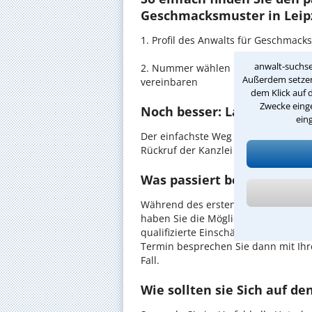
Geschmacksmuster in Leipz
1. Profil des Anwalts für Geschmac
anwalt-suchse
2. Nummer wählen und direkt mit de
Außerdem setzen 
vereinbaren
dem Klick auf 
Zwecke einge
Noch besser: Lassen Sie si
ein
Der einfachste Weg zum Anwalt in Le
Rückruf der Kanzlei anzufordern - pr
Was passiert beim anwaltli
Während des ersten Gesprächs mit 
haben Sie die Möglichkeit, in Ruhe d
qualifizierte Einschätzung zu Ihrem 
Termin besprechen Sie dann mit Ihr
Fall.
Wie sollten sie Sich auf d