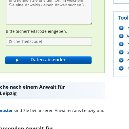
Tool
I
Bitte Sicherheitscode eingeben.
A
P
G
P
I
Suche nach einem Anwalt für
Leipzig
muster
sind Sie bei unseren Anwälten aus Leipzig und
passenden Anwalt für