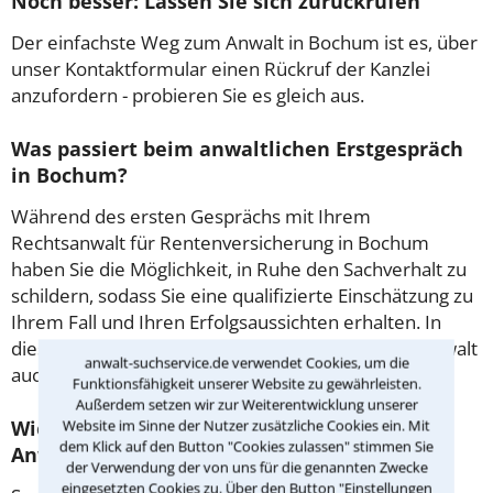
Noch besser: Lassen Sie sich zurückrufen
Der einfachste Weg zum Anwalt in Bochum ist es, über
unser Kontaktformular einen Rückruf der Kanzlei
anzufordern - probieren Sie es gleich aus.
Was passiert beim anwaltlichen Erstgespräch
in Bochum?
Während des ersten Gesprächs mit Ihrem
Rechtsanwalt für Rentenversicherung in Bochum
haben Sie die Möglichkeit, in Ruhe den Sachverhalt zu
schildern, sodass Sie eine qualifizierte Einschätzung zu
Ihrem Fall und Ihren Erfolgsaussichten erhalten. In
diesem Termin besprechen Sie dann mit Ihrem Anwalt
anwalt-suchservice.de verwendet Cookies, um die
auch die weitere Vorgehensweise in Ihrem Fall.
Funktionsfähigkeit unserer Website zu gewährleisten.
Außerdem setzen wir zur Weiterentwicklung unserer
Wie sollten sie Sich auf den Termin beim
Website im Sinne der Nutzer zusätzliche Cookies ein. Mit
dem Klick auf den Button "Cookies zulassen" stimmen Sie
Anwalt vorbereiten?
der Verwendung der von uns für die genannten Zwecke
eingesetzten Cookies zu. Über den Button "Einstellungen