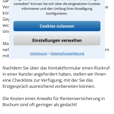
Sammeln Sie im Vorfeld alle Unterlagen wie z.B.
verwalten" können Sie sich über die eingesetzten Cookies
Verträge oder Briefe sowie die Briefumschläge. Diese
informieren und den Umfang Ihrer Einwilligung
könnten mitunter Aufschluss darüber geben, ob der
konfigurieren.
Gegner Fristen beachtet hat. Gibt es Zeugen oder
wichtige Adressen, die für den Fall von Bedeutung
Cookies zulassen
sind?
Einstellungen verwalten
Machen Sie sich vorab schriftliche Notizen und
nehmen Sie diese zum Beratungsgespräch in Bochum
⁃
Impressum
Datenschutzerklärung
mit.
Nachdem Sie über das Kontaktformular einen Rückruf
in einer Kanzlei angefordert haben, stellen wir Ihnen
eine Checkliste zur Verfügung, mit der Sie das
Erstgespräch ausreichend vorbereiten können.
Die Kosten eines Anwalts für Rentenversicherung in
Bochum sind oft geringer als gedacht!