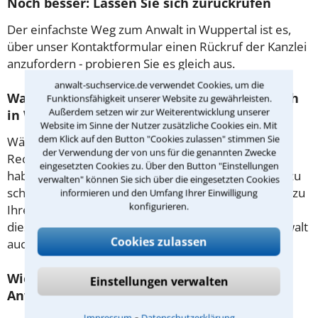
Noch besser: Lassen Sie sich zurückrufen
Der einfachste Weg zum Anwalt in Wuppertal ist es,
über unser Kontaktformular einen Rückruf der Kanzlei
anzufordern - probieren Sie es gleich aus.
anwalt-suchservice.de verwendet Cookies, um die
Was passiert beim anwaltlichen Erstgespräch
Funktionsfähigkeit unserer Website zu gewährleisten.
Außerdem setzen wir zur Weiterentwicklung unserer
in Wuppertal?
Website im Sinne der Nutzer zusätzliche Cookies ein. Mit
dem Klick auf den Button "Cookies zulassen" stimmen Sie
Während des ersten Gesprächs mit Ihrem
der Verwendung der von uns für die genannten Zwecke
Rechtsanwalt für Rentenversicherung in Wuppertal
eingesetzten Cookies zu. Über den Button "Einstellungen
haben Sie die Möglichkeit, in Ruhe den Sachverhalt zu
verwalten" können Sie sich über die eingesetzten Cookies
schildern, sodass Sie eine qualifizierte Einschätzung zu
informieren und den Umfang Ihrer Einwilligung
konfigurieren.
Ihrem Fall und Ihren Erfolgsaussichten erhalten. In
diesem Termin besprechen Sie dann mit Ihrem Anwalt
Cookies zulassen
auch die weitere Vorgehensweise in Ihrem Fall.
Wie sollten sie Sich auf den Termin beim
Einstellungen verwalten
Anwalt vorbereiten?
⁃
Impressum
Datenschutzerklärung