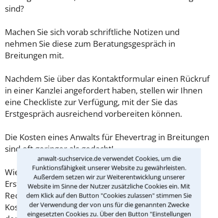
sind?
Machen Sie sich vorab schriftliche Notizen und
nehmen Sie diese zum Beratungsgespräch in
Breitungen mit.
Nachdem Sie über das Kontaktformular einen Rückruf
in einer Kanzlei angefordert haben, stellen wir Ihnen
eine Checkliste zur Verfügung, mit der Sie das
Erstgespräch ausreichend vorbereiten können.
Die Kosten eines Anwalts für Ehevertrag in Breitungen
sind oft geringer als gedacht!
anwalt-suchservice.de verwendet Cookies, um die
Funktionsfähigkeit unserer Website zu gewährleisten.
Wieviel ein Rechtsanwalt in Breitungen für eine
Außerdem setzen wir zur Weiterentwicklung unserer
Erstberatung verlangen darf, ist in §34 des
Website im Sinne der Nutzer zusätzliche Cookies ein. Mit
Rechtsanwaltsvergütungsgesetz (RVG) geregelt. Die
dem Klick auf den Button "Cookies zulassen" stimmen Sie
der Verwendung der von uns für die genannten Zwecke
Kosten für das erste Beratungsgespräch betragen
eingesetzten Cookies zu. Über den Button "Einstellungen