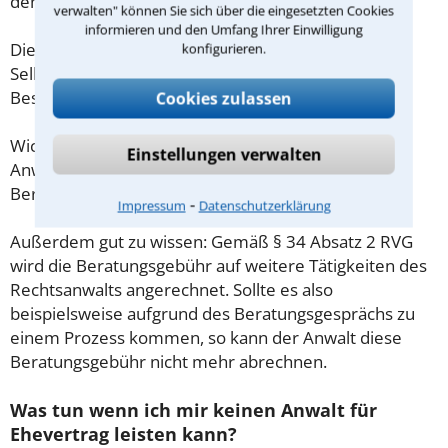
demnach maximal 190,00 € zzgl. MwSt.
verwalten" können Sie sich über die eingesetzten Cookies
informieren und den Umfang Ihrer Einwilligung
Diese Regelung gilt jedoch nur für Verbraucher. Für
konfigurieren.
Selbstständige oder Freiberufler gilt diese
Beschränkung nicht.
Cookies zulassen
Wichtig daher: Klären Sie die Kostenfrage mit Ihrem
Einstellungen verwalten
Anwalt aus Breitungen schon zu Beginn der ersten
Beratung.
⁃
Impressum
Datenschutzerklärung
Außerdem gut zu wissen: Gemäß § 34 Absatz 2 RVG
wird die Beratungsgebühr auf weitere Tätigkeiten des
Rechtsanwalts angerechnet. Sollte es also
beispielsweise aufgrund des Beratungsgesprächs zu
einem Prozess kommen, so kann der Anwalt diese
Beratungsgebühr nicht mehr abrechnen.
Was tun wenn ich mir keinen Anwalt für
Ehevertrag leisten kann?