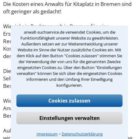
Die Kosten eines Anwalts für Kitaplatz in Bremen sind
oft geringer als gedacht!
Wieviel ein Rechtsanwalt in Bremen für eine
anwalt-suchservice.de verwendet Cookies, um die
Erstberatung verlangen darf, ist in §34 des
Funktionsfähigkeit unserer Website zu gewährleisten.
Rechtsanwaltsvergütungsgesetz (RVG) geregelt. Die
Außerdem setzen wir zur Weiterentwicklung unserer
Kosten für das erste Beratungsgespräch betragen
Website im Sinne der Nutzer zusätzliche Cookies ein. Mit
demnach maximal 190,00 € zzgl. MwSt.
dem Klick auf den Button "Cookies zulassen" stimmen Sie
der Verwendung der von uns für die genannten Zwecke
eingesetzten Cookies zu. Über den Button "Einstellungen
Diese Regelung gilt jedoch nur für Verbraucher. Für
verwalten" können Sie sich über die eingesetzten Cookies
Selbstständige oder Freiberufler gilt diese
informieren und den Umfang Ihrer Einwilligung
Beschränkung nicht.
konfigurieren.
Wichtig daher: Klären Sie die Kostenfrage mit Ihrem
Cookies zulassen
Anwalt aus Bremen schon zu Beginn der ersten
Beratung.
Einstellungen verwalten
Außerdem gut zu wissen: Gemäß § 34 Absatz 2 RVG
⁃
Impressum
Datenschutzerklärung
wird die Beratungsgebühr auf weitere Tätigkeiten des