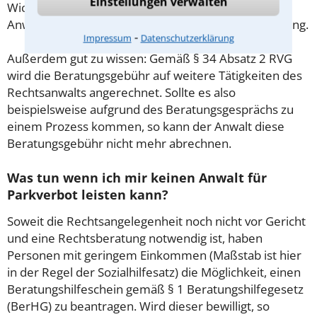
Einstellungen verwalten
Wichtig daher: Klären Sie die Kostenfrage mit Ihrem
Anwalt aus Brühl schon zu Beginn der ersten Beratung.
⁃
Impressum
Datenschutzerklärung
Außerdem gut zu wissen: Gemäß § 34 Absatz 2 RVG
wird die Beratungsgebühr auf weitere Tätigkeiten des
Rechtsanwalts angerechnet. Sollte es also
beispielsweise aufgrund des Beratungsgesprächs zu
einem Prozess kommen, so kann der Anwalt diese
Beratungsgebühr nicht mehr abrechnen.
Was tun wenn ich mir keinen Anwalt für
Parkverbot leisten kann?
Soweit die Rechtsangelegenheit noch nicht vor Gericht
und eine Rechtsberatung notwendig ist, haben
Personen mit geringem Einkommen (Maßstab ist hier
in der Regel der Sozialhilfesatz) die Möglichkeit, einen
Beratungshilfeschein gemäß § 1 Beratungshilfegesetz
(BerHG) zu beantragen. Wird dieser bewilligt, so