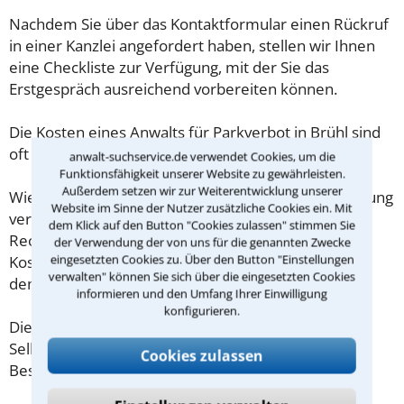
Nachdem Sie über das Kontaktformular einen Rückruf
in einer Kanzlei angefordert haben, stellen wir Ihnen
eine Checkliste zur Verfügung, mit der Sie das
Erstgespräch ausreichend vorbereiten können.
Die Kosten eines Anwalts für Parkverbot in Brühl sind
oft geringer als gedacht!
anwalt-suchservice.de verwendet Cookies, um die
Funktionsfähigkeit unserer Website zu gewährleisten.
Außerdem setzen wir zur Weiterentwicklung unserer
Wieviel ein Rechtsanwalt in Brühl für eine Erstberatung
Website im Sinne der Nutzer zusätzliche Cookies ein. Mit
verlangen darf, ist in §34 des
dem Klick auf den Button "Cookies zulassen" stimmen Sie
Rechtsanwaltsvergütungsgesetz (RVG) geregelt. Die
der Verwendung der von uns für die genannten Zwecke
eingesetzten Cookies zu. Über den Button "Einstellungen
Kosten für das erste Beratungsgespräch betragen
verwalten" können Sie sich über die eingesetzten Cookies
demnach maximal 190,00 € zzgl. MwSt.
informieren und den Umfang Ihrer Einwilligung
konfigurieren.
Diese Regelung gilt jedoch nur für Verbraucher. Für
Selbstständige oder Freiberufler gilt diese
Cookies zulassen
Beschränkung nicht.