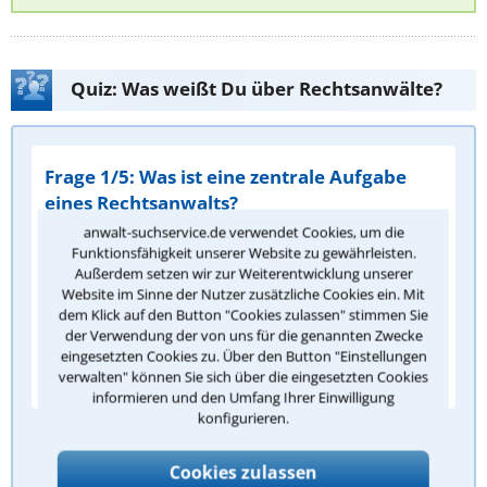
Quiz: Was weißt Du über Rechtsanwälte?
Frage 1/5: Was ist eine zentrale Aufgabe
eines Rechtsanwalts?
anwalt-suchservice.de verwendet Cookies, um die
Gesetze zu erlassen
Funktionsfähigkeit unserer Website zu gewährleisten.
Mandanten rechtlich zu beraten und zu
Außerdem setzen wir zur Weiterentwicklung unserer
Website im Sinne der Nutzer zusätzliche Cookies ein. Mit
vertreten
dem Klick auf den Button "Cookies zulassen" stimmen Sie
der Verwendung der von uns für die genannten Zwecke
Gerichtsurteile zu vollstrecken
eingesetzten Cookies zu. Über den Button "Einstellungen
Notarielle Urkunden zu beurkunden
verwalten" können Sie sich über die eingesetzten Cookies
informieren und den Umfang Ihrer Einwilligung
konfigurieren.
Antwort überprüfen
Cookies zulassen