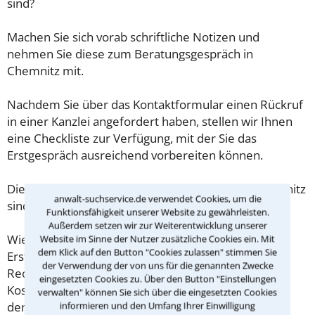
sind?
Machen Sie sich vorab schriftliche Notizen und
nehmen Sie diese zum Beratungsgespräch in
Chemnitz mit.
Nachdem Sie über das Kontaktformular einen Rückruf
in einer Kanzlei angefordert haben, stellen wir Ihnen
eine Checkliste zur Verfügung, mit der Sie das
Erstgespräch ausreichend vorbereiten können.
Die Kosten eines Anwalts für Anlegerrecht in Chemnitz
anwalt-suchservice.de verwendet Cookies, um die
sind oft geringer als gedacht!
Funktionsfähigkeit unserer Website zu gewährleisten.
Außerdem setzen wir zur Weiterentwicklung unserer
Wieviel ein Rechtsanwalt in Chemnitz für eine
Website im Sinne der Nutzer zusätzliche Cookies ein. Mit
dem Klick auf den Button "Cookies zulassen" stimmen Sie
Erstberatung verlangen darf, ist in §34 des
der Verwendung der von uns für die genannten Zwecke
Rechtsanwaltsvergütungsgesetz (RVG) geregelt. Die
eingesetzten Cookies zu. Über den Button "Einstellungen
Kosten für das erste Beratungsgespräch betragen
verwalten" können Sie sich über die eingesetzten Cookies
demnach maximal 190,00 € zzgl. MwSt.
informieren und den Umfang Ihrer Einwilligung