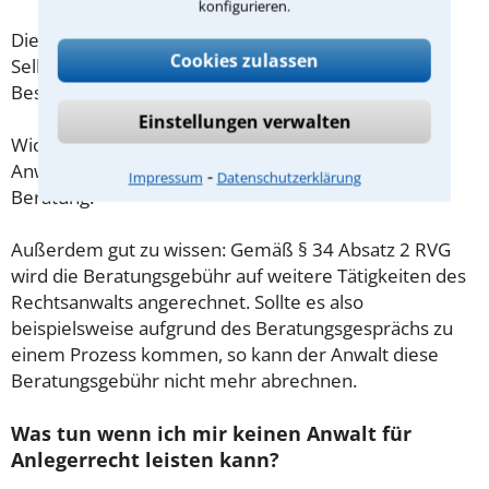
konfigurieren.
Diese Regelung gilt jedoch nur für Verbraucher. Für
Cookies zulassen
Selbstständige oder Freiberufler gilt diese
Beschränkung nicht.
Einstellungen verwalten
Wichtig daher: Klären Sie die Kostenfrage mit Ihrem
Anwalt aus Chemnitz schon zu Beginn der ersten
⁃
Impressum
Datenschutzerklärung
Beratung.
Außerdem gut zu wissen: Gemäß § 34 Absatz 2 RVG
wird die Beratungsgebühr auf weitere Tätigkeiten des
Rechtsanwalts angerechnet. Sollte es also
beispielsweise aufgrund des Beratungsgesprächs zu
einem Prozess kommen, so kann der Anwalt diese
Beratungsgebühr nicht mehr abrechnen.
Was tun wenn ich mir keinen Anwalt für
Anlegerrecht leisten kann?