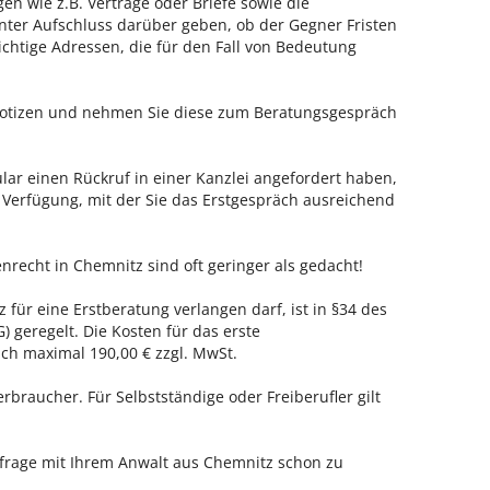
en wie z.B. Verträge oder Briefe sowie die
nter Aufschluss darüber geben, ob der Gegner Fristen
ichtige Adressen, die für den Fall von Bedeutung
 Notizen und nehmen Sie diese zum Beratungsgespräch
ar einen Rückruf in einer Kanzlei angefordert haben,
r Verfügung, mit der Sie das Erstgespräch ausreichend
nrecht in Chemnitz sind oft geringer als gedacht!
 für eine Erstberatung verlangen darf, ist in §34 des
 geregelt. Die Kosten für das erste
h maximal 190,00 € zzgl. MwSt.
erbraucher. Für Selbstständige oder Freiberufler gilt
nfrage mit Ihrem Anwalt aus Chemnitz schon zu