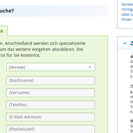
Sie be
richti
suche?
über 
Ihnen 
ge
Z
rn. Anschließend werden sich spezialisierte
um das weitere Vorgehen abzuklären. Die
t für Sie kostenlos.
A
G
0
(Anrede)
T
F
H
L
H
0
T
F
O
S
0