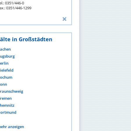
el.: 0351/446-0
ax.: 0351/446-1299
älte in Großstädten
achen
ugsburg
erlin
ielefeld
ochum
onn
raunschweig
remen
hemnitz
ortmund
ehr anzeigen