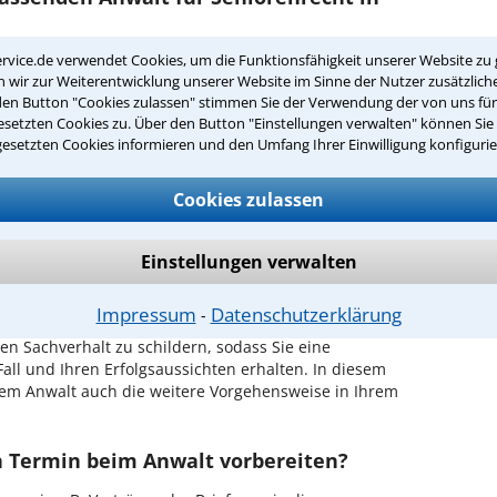
rvice.de verwendet Cookies, um die Funktionsfähigkeit unserer Website zu 
echt in Ihrer Umgebung auswählen
wir zur Weiterentwicklung unserer Website im Sinne der Nutzer zusätzliche
den Button "Cookies zulassen" stimmen Sie der Verwendung der von uns fü
r Kanzlei in Chemnitz einen Beratungstermin
setzten Cookies zu. Über den Button "Einstellungen verwalten" können Sie 
gesetzten Cookies informieren und den Umfang Ihrer Einwilligung konfigurie
ch zurückrufen
Cookies zulassen
hemnitz ist es, über unser Kontaktformular einen
obieren Sie es gleich aus.
Einstellungen verwalten
ichen Erstgespräch in Chemnitz?
Impressum
Datenschutzerklärung
⁃
hrem Rechtsanwalt für Seniorenrecht in Chemnitz
en Sachverhalt zu schildern, sodass Sie eine
Fall und Ihren Erfolgsaussichten erhalten. In diesem
em Anwalt auch die weitere Vorgehensweise in Ihrem
en Termin beim Anwalt vorbereiten?