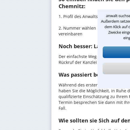
Chemnitz:
anwalt-suchse
1. Profil des Anwalts für Seniorenr
Außerdem setzen 
dem Klick auf 
2. Nummer wählen und direkt mit de
Zwecke einge
vereinbaren
ein
Noch besser: Lassen Sie si
Der einfachste Weg zum Anwalt in C
Rückruf der Kanzlei anzufordern - pr
Was passiert beim anwaltl
Während des ersten Gesprächs mit I
haben Sie die Möglichkeit, in Ruhe d
qualifizierte Einschätzung zu Ihrem 
Termin besprechen Sie dann mit Ihr
Fall.
Wie sollten sie Sich auf d