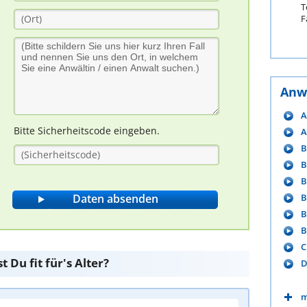
T
F
Anw
A
Bitte Sicherheitscode eingeben.
A
B
B
B
B
B
B
C
 Du fit für's Alter?
D
m