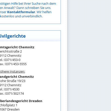
nötigen Hilfe bei Ihrer Suche nach dem
gen Anwalt? Dann schreiben Sie uns
unser
Kontaktformular
. Wir helfen
kostenlos und unverbindlich.
ivilgerichte
mtsgericht Chemnitz
erichtsstraße 2
9112 Chemnitz
el.: 0371/453-0
ax.: 0371/453-5555
öhere Instanzen:
andgericht Chemnitz
ohe Straße 19/23
9112 Chemnitz
el.: 0371/4530
ax.: 0371/302174
berlandesgericht Dresden
chloßplatz 1
1067 Dresden