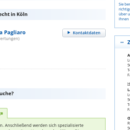
Sie be
richti
cht in Köln
über 
Ihnen 
ca Pagliaro
Kontaktdaten
wertungen)
Z
A
L
5
T
F
H
L
suche?
L
5
T
F
ge
O
R
rn. Anschließend werden sich spezialisierte
5