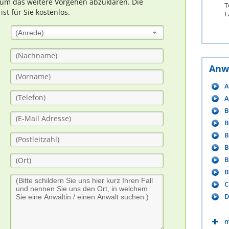
um das weitere Vorgehen abzuklären. Die
T
t für Sie kostenlos.
F
(Anrede)
Anw
A
A
B
B
B
B
B
B
C
D
m