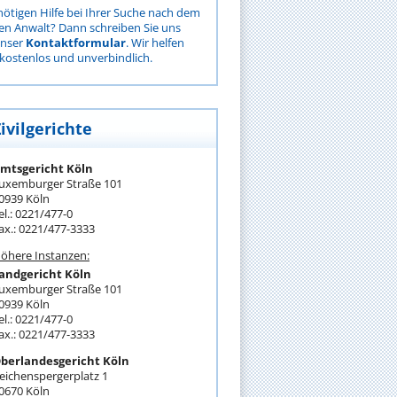
nötigen Hilfe bei Ihrer Suche nach dem
gen Anwalt? Dann schreiben Sie uns
unser
Kontaktformular
. Wir helfen
kostenlos und unverbindlich.
ivilgerichte
mtsgericht Köln
uxemburger Straße 101
0939 Köln
el.: 0221/477-0
ax.: 0221/477-3333
öhere Instanzen:
andgericht Köln
uxemburger Straße 101
0939 Köln
el.: 0221/477-0
ax.: 0221/477-3333
berlandesgericht Köln
eichenspergerplatz 1
0670 Köln