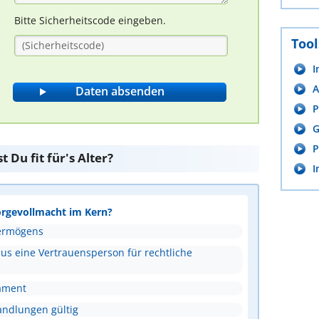
Bitte Sicherheitscode eingeben.
Tool
I
A
P
G
P
 Du fit für's Alter?
I
sorgevollmacht im Kern?
Vermögens
aus eine Vertrauensperson für rechtliche
tament
andlungen gültig