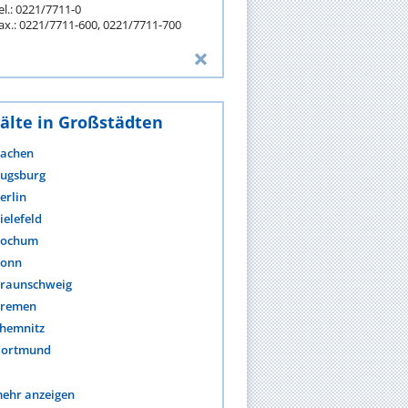
el.: 0221/7711-0
ax.: 0221/7711-600, 0221/7711-700
älte in Großstädten
achen
ugsburg
erlin
ielefeld
ochum
onn
raunschweig
remen
hemnitz
ortmund
ehr anzeigen