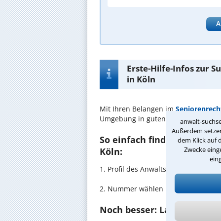
A
Erste-Hilfe-Infos zur 
in Köln
Mit Ihren Belangen im
Seniorenrech
Umgebung in guten Händen.
anwalt-suchse
Außerdem setzen 
So einfach finden Sie den 
dem Klick auf 
Zwecke einge
Köln:
ein
1. Profil des Anwalts für Seniorenr
2. Nummer wählen und direkt mit de
Noch besser: Lassen Sie si