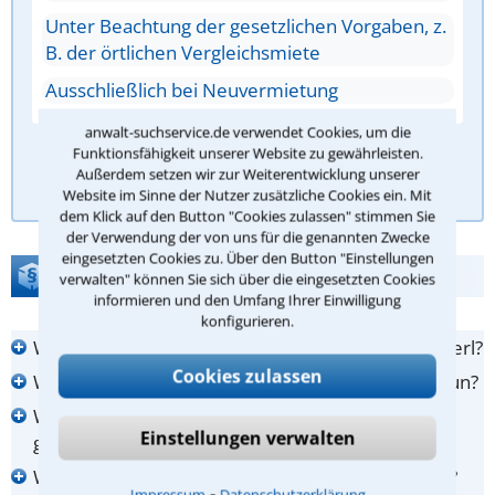
Unter Beachtung der gesetzlichen Vorgaben, z.
B. der örtlichen Vergleichsmiete
Ausschließlich bei Neuvermietung
anwalt-suchservice.de verwendet Cookies, um die
Funktionsfähigkeit unserer Website zu gewährleisten.
Antwort überprüfen
Außerdem setzen wir zur Weiterentwicklung unserer
Website im Sinne der Nutzer zusätzliche Cookies ein. Mit
dem Klick auf den Button "Cookies zulassen" stimmen Sie
der Verwendung der von uns für die genannten Zwecke
eingesetzten Cookies zu. Über den Button "Einstellungen
FAQ zur Anwalt-Suche
verwalten" können Sie sich über die eingesetzten Cookies
informieren und den Umfang Ihrer Einwilligung
konfigurieren.
Wie finde ich den richtigen Anwalt in Duisburg Baerl?
Cookies zulassen
Was kann ein Anwalt in Duisburg Baerl für mich tun?
Wann sollte ich zum Anwalt in Duisburg Baerl
Einstellungen verwalten
gehen?
Was kostet mich die Beauftragung eines Anwalts?
⁃
Impressum
Datenschutzerklärung