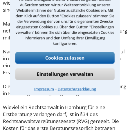
wichtige Adressen, die für den Fall von Bedeutung
Außerdem setzen wir zur Weiterentwicklung unserer
sind?
Website im Sinne der Nutzer zusätzliche Cookies ein. Mit
dem Klick auf den Button "Cookies zulassen" stimmen Sie
der Verwendung der von uns für die genannten Zwecke
Machen Sie sich vorab schriftliche Notizen und
eingesetzten Cookies zu. Über den Button "Einstellungen
nehmen Sie diese zum Beratungsgespräch in Hamburg
verwalten" können Sie sich über die eingesetzten Cookies
mit.
informieren und den Umfang Ihrer Einwilligung
konfigurieren.
Nachdem Sie über das Kontaktformular einen Rückruf
Cookies zulassen
in einer Kanzlei angefordert haben, stellen wir Ihnen
eine Checkliste zur Verfügung, mit der Sie das
Erstgespräch ausreichend vorbereiten können.
Einstellungen verwalten
Die Kosten eines Anwalts für Nebenkostenabrechnung
⁃
Impressum
Datenschutzerklärung
in Hamburg sind oft geringer als gedacht!
Wieviel ein Rechtsanwalt in Hamburg für eine
Erstberatung verlangen darf, ist in §34 des
Rechtsanwaltsvergütungsgesetz (RVG) geregelt. Die
Kosten für das erste Beratungsgespräch betragen