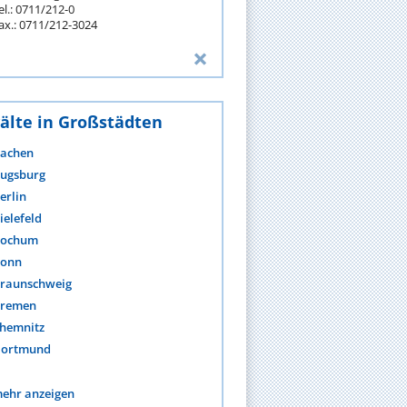
el.: 0711/212-0
ax.: 0711/212-3024
älte in Großstädten
achen
ugsburg
erlin
ielefeld
ochum
onn
raunschweig
remen
hemnitz
ortmund
ehr anzeigen