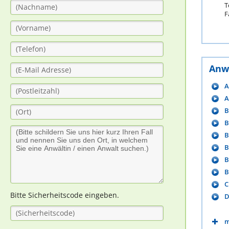
T
F
Anw
A
A
B
B
B
B
B
B
C
Bitte Sicherheitscode eingeben.
D
m