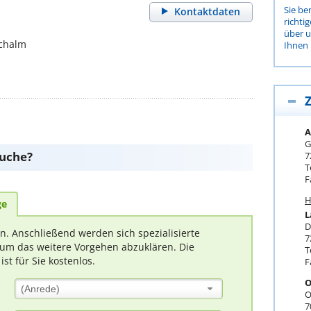
Sie be
Kontaktdaten
richti
über 
Achalm
Ihnen 
Z
A
G
suche?
7
T
F
H
ge
L
D
rn. Anschließend werden sich spezialisierte
7
um das weitere Vorgehen abzuklären. Die
T
t für Sie kostenlos.
F
O
(Anrede)
O
7