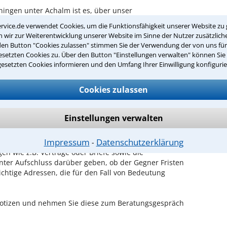
ningen unter Achalm ist es, über unser
anzlei anzufordern - probieren Sie es gleich aus.
rvice.de verwendet Cookies, um die Funktionsfähigkeit unserer Website zu 
wir zur Weiterentwicklung unserer Website im Sinne der Nutzer zusätzliche
ichen Erstgespräch in Eningen unter
den Button "Cookies zulassen" stimmen Sie der Verwendung der von uns fü
setzten Cookies zu. Über den Button "Einstellungen verwalten" können Sie 
gesetzten Cookies informieren und den Umfang Ihrer Einwilligung konfigurie
hrem Rechtsanwalt für Patientenrecht in Eningen
eit, in Ruhe den Sachverhalt zu schildern, sodass Sie
Cookies zulassen
hrem Fall und Ihren Erfolgsaussichten erhalten. In
 mit Ihrem Anwalt auch die weitere Vorgehensweise
Einstellungen verwalten
en Termin beim Anwalt vorbereiten?
Impressum
Datenschutzerklärung
⁃
en wie z.B. Verträge oder Briefe sowie die
nter Aufschluss darüber geben, ob der Gegner Fristen
ichtige Adressen, die für den Fall von Bedeutung
 Notizen und nehmen Sie diese zum Beratungsgespräch