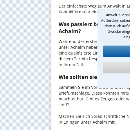
Der einfachste Weg zum Anwalt in E
Kontaktformular einen Rückruf der K
anwalt-suchse
Außerdem setzen 
Was passiert beim anwaltl
dem Klick auf 
Achalm?
Zwecke einge
ein
Während des ersten Gesprächs mit I
unter Achalm haben Sie die Möglichk
eine qualifizierte Einschätzung zu I
diesem Termin besprechen Sie dann
in Ihrem Fall.
Wie sollten sie Sich auf d
Sammeln Sie im Vorfeld alle Unterlag
Briefumschläge. Diese könnten mitu
beachtet hat. Gibt es Zeugen oder w
sind?
Machen Sie sich vorab schriftliche
in Eningen unter Achalm mit.