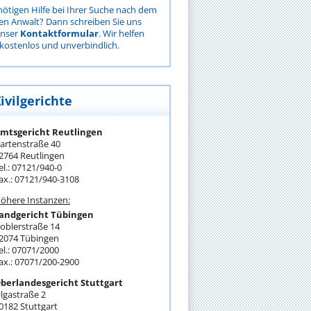
nötigen Hilfe bei Ihrer Suche nach dem
gen Anwalt? Dann schreiben Sie uns
unser
Kontaktformular
. Wir helfen
kostenlos und unverbindlich.
ivilgerichte
mtsgericht Reutlingen
artenstraße 40
2764 Reutlingen
el.: 07121/940-0
ax.: 07121/940-3108
öhere Instanzen:
andgericht Tübingen
oblerstraße 14
2074 Tübingen
el.: 07071/2000
ax.: 07071/200-2900
berlandesgericht Stuttgart
lgastraße 2
0182 Stuttgart