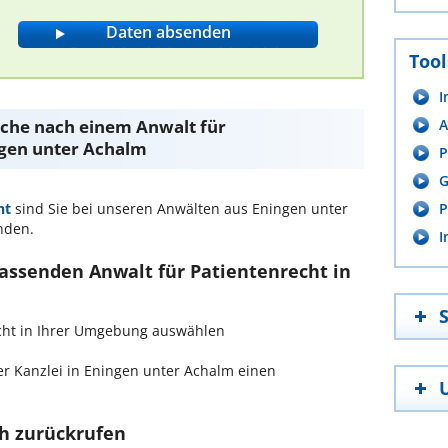
Tool
I
Suche nach einem Anwalt für
A
ngen unter Achalm
P
G
ht
sind Sie bei unseren Anwälten aus Eningen unter
P
nden.
I
passenden Anwalt für Patientenrecht in
recht in Ihrer Umgebung auswählen
r Kanzlei in Eningen unter Achalm einen
ch zurückrufen