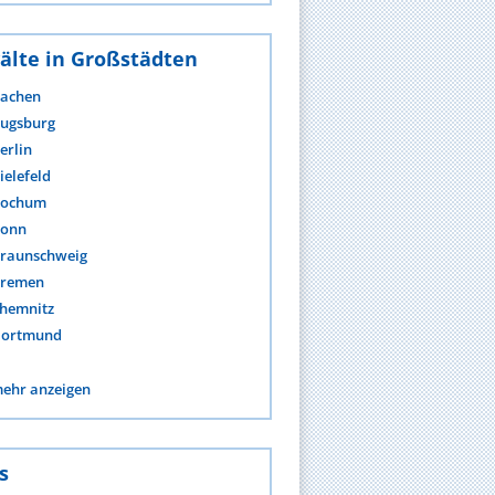
älte in Großstädten
achen
ugsburg
erlin
ielefeld
ochum
onn
raunschweig
remen
hemnitz
ortmund
ehr anzeigen
s