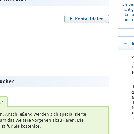
Sie be
richti
über 
Kontaktdaten
Ihnen 
V
L
1
T
F
suche?
H
O
B
ge
H
1
T
rn. Anschließend werden sich spezialisierte
F
um das weitere Vorgehen abzuklären. Die
t für Sie kostenlos.