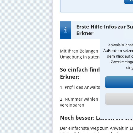
Erste-Hilfe-Infos zur 
Erkner
anwalt-suchse
Außerdem setzen 
Mit Ihren Belangen im
Jugendhilfe
s
dem Klick auf 
Umgebung in guten Händen.
Zwecke einge
ein
So einfach finden Sie den 
Erkner:
1. Profil des Anwalts für Jugendhil
2. Nummer wählen und direkt mit de
vereinbaren
Noch besser: Lassen Sie si
Der einfachste Weg zum Anwalt in Er