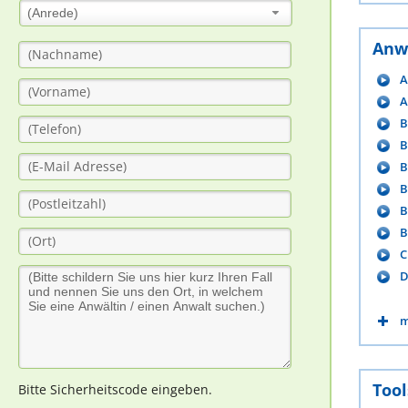
(Anrede)
Anw
A
A
B
B
B
B
B
B
C
D
m
Tool
Bitte Sicherheitscode eingeben.