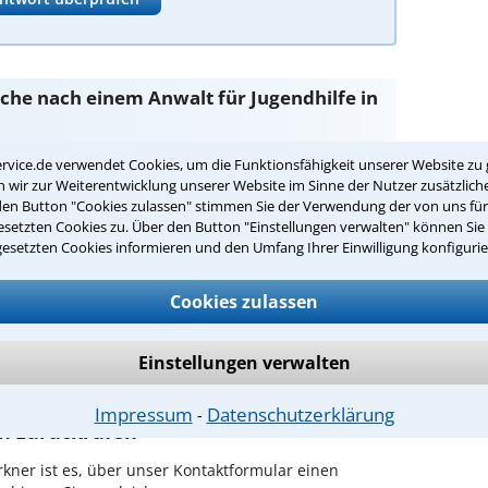
Suche nach einem Anwalt für Jugendhilfe in
rvice.de verwendet Cookies, um die Funktionsfähigkeit unserer Website zu 
wir zur Weiterentwicklung unserer Website im Sinne der Nutzer zusätzliche
ind Sie bei unseren Anwälten aus Erkner und
den Button "Cookies zulassen" stimmen Sie der Verwendung der von uns fü
setzten Cookies zu. Über den Button "Einstellungen verwalten" können Sie 
gesetzten Cookies informieren und den Umfang Ihrer Einwilligung konfigurie
passenden Anwalt für Jugendhilfe in
Cookies zulassen
fe in Ihrer Umgebung auswählen
Einstellungen verwalten
r Kanzlei in Erkner einen Beratungstermin
Impressum
Datenschutzerklärung
⁃
ch zurückrufen
kner ist es, über unser Kontaktformular einen