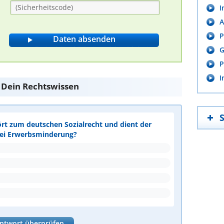
I
A
P
G
P
I
e Dein Rechtswissen
ört zum deutschen Sozialrecht und dient der
bei Erwerbsminderung?
ntwort überprüfen