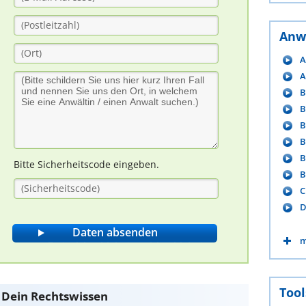
Anw
A
A
B
B
B
B
B
Bitte Sicherheitscode eingeben.
B
C
D
m
Tool
e Dein Rechtswissen