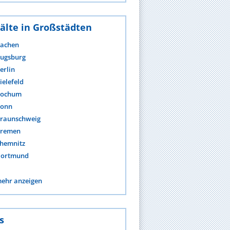
älte in Großstädten
achen
ugsburg
erlin
ielefeld
ochum
onn
raunschweig
remen
hemnitz
ortmund
ehr anzeigen
s