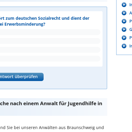
I
A
ört zum deutschen Sozialrecht und dient der
P
bei Erwerbsminderung?
G
P
I
ntwort überprüfen
Suche nach einem Anwalt für Jugendhilfe in
ind Sie bei unseren Anwälten aus Braunschweig und