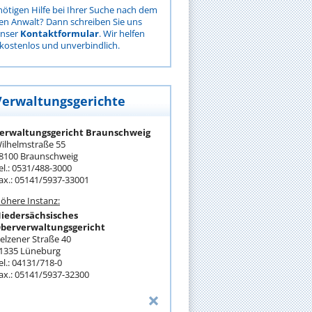
nötigen Hilfe bei Ihrer Suche nach dem
gen Anwalt? Dann schreiben Sie uns
unser
Kontaktformular
. Wir helfen
kostenlos und unverbindlich.
Verwaltungsgerichte
erwaltungsgericht Braunschweig
ilhelmstraße 55
8100 Braunschweig
el.: 0531/488-3000
ax.: 05141/5937-33001
öhere Instanz:
iedersächsisches
berverwaltungsgericht
elzener Straße 40
1335 Lüneburg
el.: 04131/718-0
ax.: 05141/5937-32300