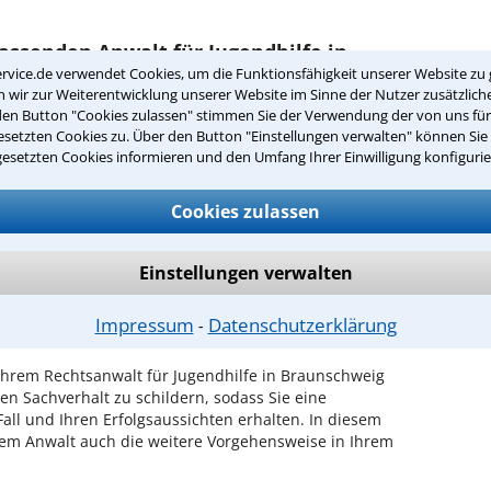
passenden Anwalt für Jugendhilfe in
rvice.de verwendet Cookies, um die Funktionsfähigkeit unserer Website zu 
wir zur Weiterentwicklung unserer Website im Sinne der Nutzer zusätzliche
den Button "Cookies zulassen" stimmen Sie der Verwendung der von uns fü
fe in Ihrer Umgebung auswählen
setzten Cookies zu. Über den Button "Einstellungen verwalten" können Sie 
gesetzten Cookies informieren und den Umfang Ihrer Einwilligung konfigurie
r Kanzlei in Braunschweig einen Beratungstermin
Cookies zulassen
ch zurückrufen
raunschweig ist es, über unser Kontaktformular einen
Einstellungen verwalten
obieren Sie es gleich aus.
Impressum
Datenschutzerklärung
⁃
ichen Erstgespräch in Braunschweig?
hrem Rechtsanwalt für Jugendhilfe in Braunschweig
en Sachverhalt zu schildern, sodass Sie eine
Fall und Ihren Erfolgsaussichten erhalten. In diesem
em Anwalt auch die weitere Vorgehensweise in Ihrem