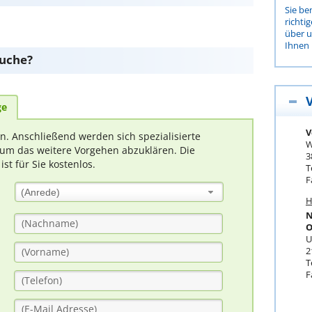
Sie be
richti
über 
Ihnen 
suche?
ge
V
rn. Anschließend werden sich spezialisierte
W
um das weitere Vorgehen abzuklären. Die
3
t für Sie kostenlos.
T
F
(Anrede)
H
N
O
U
2
T
F