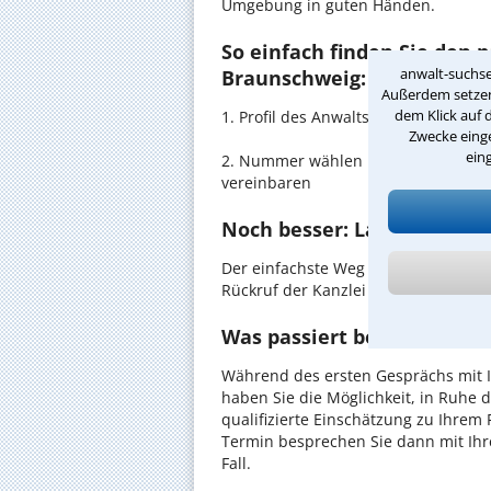
Umgebung in guten Händen.
So einfach finden Sie den 
anwalt-suchse
Braunschweig:
Außerdem setzen 
dem Klick auf 
1. Profil des Anwalts für Jugendhil
Zwecke einge
ein
2. Nummer wählen und direkt mit de
vereinbaren
Noch besser: Lassen Sie si
Der einfachste Weg zum Anwalt in B
Rückruf der Kanzlei anzufordern - pr
Was passiert beim anwaltl
Während des ersten Gesprächs mit I
haben Sie die Möglichkeit, in Ruhe d
qualifizierte Einschätzung zu Ihrem 
Termin besprechen Sie dann mit Ihr
Fall.