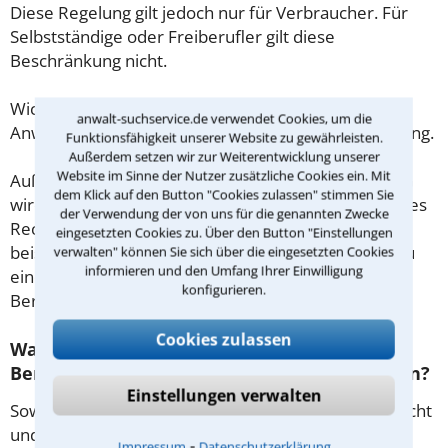
Diese Regelung gilt jedoch nur für Verbraucher. Für
Selbstständige oder Freiberufler gilt diese
Beschränkung nicht.
Wichtig daher: Klären Sie die Kostenfrage mit Ihrem
anwalt-suchservice.de verwendet Cookies, um die
Anwalt aus Forst schon zu Beginn der ersten Beratung.
Funktionsfähigkeit unserer Website zu gewährleisten.
Außerdem setzen wir zur Weiterentwicklung unserer
Website im Sinne der Nutzer zusätzliche Cookies ein. Mit
Außerdem gut zu wissen: Gemäß § 34 Absatz 2 RVG
dem Klick auf den Button "Cookies zulassen" stimmen Sie
wird die Beratungsgebühr auf weitere Tätigkeiten des
der Verwendung der von uns für die genannten Zwecke
Rechtsanwalts angerechnet. Sollte es also
eingesetzten Cookies zu. Über den Button "Einstellungen
beispielsweise aufgrund des Beratungsgesprächs zu
verwalten" können Sie sich über die eingesetzten Cookies
informieren und den Umfang Ihrer Einwilligung
einem Prozess kommen, so kann der Anwalt diese
konfigurieren.
Beratungsgebühr nicht mehr abrechnen.
Cookies zulassen
Was tun wenn ich mir keinen Anwalt für
Berufsunfähigkeitsversicherung leisten kann?
Einstellungen verwalten
Soweit die Rechtsangelegenheit noch nicht vor Gericht
und eine Rechtsberatung notwendig ist, haben
⁃
Impressum
Datenschutzerklärung