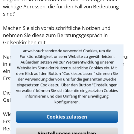
wichtige Adressen, die für den Fall von Bedeutung
sind?
Machen Sie sich vorab schriftliche Notizen und
nehmen Sie diese zum Beratungsgespräch in
Gelsenkirchen mit.
anwalt-suchservice.de verwendet Cookies, um die
Nachdem Sie über das Kontaktformular einen Rückruf
Funktionsfähigkeit unserer Website zu gewährleisten.
Außerdem setzen wir zur Weiterentwicklung unserer
in einer Kanzlei angefordert haben, stellen wir Ihnen
Website im Sinne der Nutzer zusätzliche Cookies ein. Mit
eine Checkliste zur Verfügung, mit der Sie das
dem Klick auf den Button "Cookies zulassen" stimmen Sie
Erstgespräch ausreichend vorbereiten können.
der Verwendung der von uns für die genannten Zwecke
eingesetzten Cookies zu. Über den Button "Einstellungen
verwalten" können Sie sich über die eingesetzten Cookies
Die Kosten eines Anwalts für Zollrecht in
informieren und den Umfang Ihrer Einwilligung
Gelsenkirchen sind oft geringer als gedacht!
konfigurieren.
Wieviel ein Rechtsanwalt in Gelsenkirchen für eine
Cookies zulassen
Erstberatung verlangen darf, ist in §34 des
Rechtsanwaltsvergütungsgesetz (RVG) geregelt. Die
Einstellungen verwalten