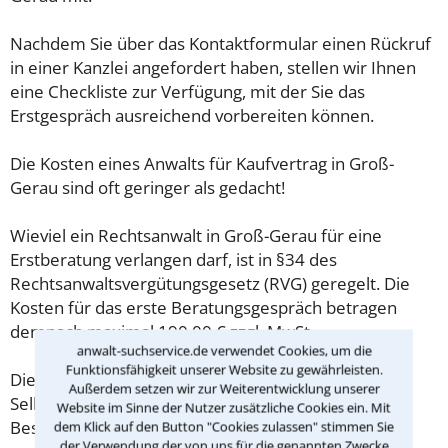
Nachdem Sie über das Kontaktformular einen Rückruf
in einer Kanzlei angefordert haben, stellen wir Ihnen
eine Checkliste zur Verfügung, mit der Sie das
Erstgespräch ausreichend vorbereiten können.
Die Kosten eines Anwalts für Kaufvertrag in Groß-
Gerau sind oft geringer als gedacht!
Wieviel ein Rechtsanwalt in Groß-Gerau für eine
Erstberatung verlangen darf, ist in §34 des
Rechtsanwaltsvergütungsgesetz (RVG) geregelt. Die
Kosten für das erste Beratungsgespräch betragen
demnach maximal 190,00 € zzgl. MwSt.
anwalt-suchservice.de verwendet Cookies, um die
Funktionsfähigkeit unserer Website zu gewährleisten.
Diese Regelung gilt jedoch nur für Verbraucher. Für
Außerdem setzen wir zur Weiterentwicklung unserer
Selbstständige oder Freiberufler gilt diese
Website im Sinne der Nutzer zusätzliche Cookies ein. Mit
Beschränkung nicht.
dem Klick auf den Button "Cookies zulassen" stimmen Sie
der Verwendung der von uns für die genannten Zwecke