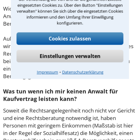
eingesetzten Cookies zu. Über den Button "Einstellungen
Wichtig daher: Klären Sie die Kostenfrage mit Ihrem
verwalten" können Sie sich über die eingesetzten Cookies
Anwalt aus Groß-Gerau schon zu Beginn der ersten
informieren und den Umfang Ihrer Einwilligung
konfigurieren.
Beratung.
Cookies zulassen
Außerdem gut zu wissen: Gemäß § 34 Absatz 2 RVG
wird die Beratungsgebühr auf weitere Tätigkeiten des
Rechtsanwalts angerechnet. Sollte es also
Einstellungen verwalten
beispielsweise aufgrund des Beratungsgesprächs zu
einem Prozess kommen, so kann der Anwalt diese
⁃
Impressum
Datenschutzerklärung
Beratungsgebühr nicht mehr abrechnen.
Was tun wenn ich mir keinen Anwalt für
Kaufvertrag leisten kann?
Soweit die Rechtsangelegenheit noch nicht vor Gericht
und eine Rechtsberatung notwendig ist, haben
Personen mit geringem Einkommen (Maßstab ist hier
in der Regel der Sozialhilfesatz) die Möglichkeit, einen