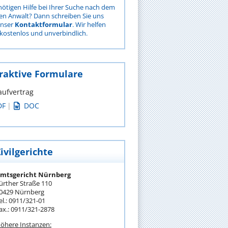
nötigen Hilfe bei Ihrer Suche nach dem
gen Anwalt? Dann schreiben Sie uns
unser
Kontaktformular
. Wir helfen
kostenlos und unverbindlich.
raktive Formulare
aufvertrag
DF
|
DOC
ivilgerichte
mtsgericht Nürnberg
ürther Straße 110
0429 Nürnberg
el.: 0911/321-01
ax.: 0911/321-2878
öhere Instanzen: