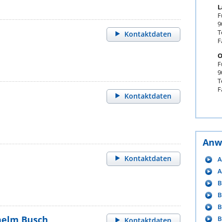
L
F
9
T
Kontaktdaten
F
O
F
9
T
F
Kontaktdaten
Anw
Kontaktdaten
A
A
B
B
B
lhelm Busch
B
Kontaktdaten