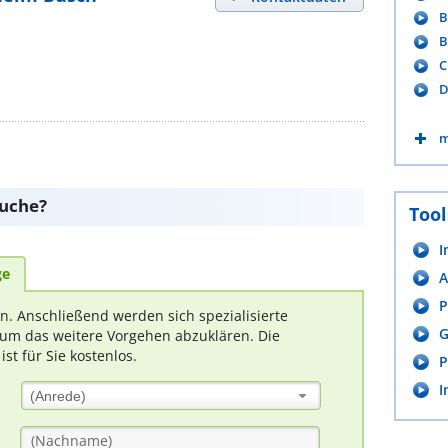
B
B
C
D
m
suche?
Tool
I
ge
A
P
rn. Anschließend werden sich spezialisierte
G
um das weitere Vorgehen abzuklären. Die
t für Sie kostenlos.
P
I
(Anrede)