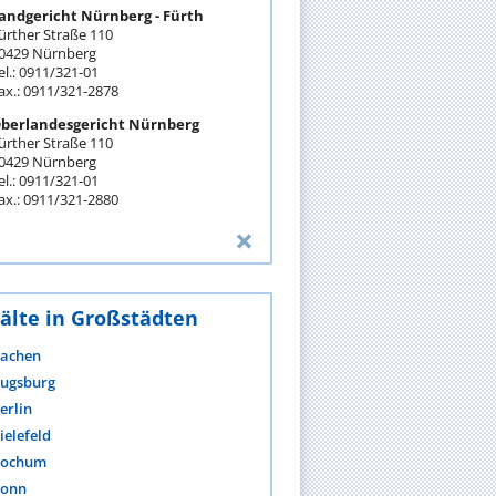
andgericht Nürnberg - Fürth
ürther Straße 110
0429 Nürnberg
el.: 0911/321-01
ax.: 0911/321-2878
berlandesgericht Nürnberg
ürther Straße 110
0429 Nürnberg
el.: 0911/321-01
ax.: 0911/321-2880
älte in Großstädten
achen
ugsburg
erlin
ielefeld
ochum
onn