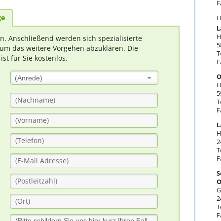
F
ge
H
L
H
rn. Anschließend werden sich spezialisierte
5
um das weitere Vorgehen abzuklären. Die
T
t für Sie kostenlos.
F
O
(Anrede)
H
5
T
F
L
H
2
T
F
S
O
G
2
T
F