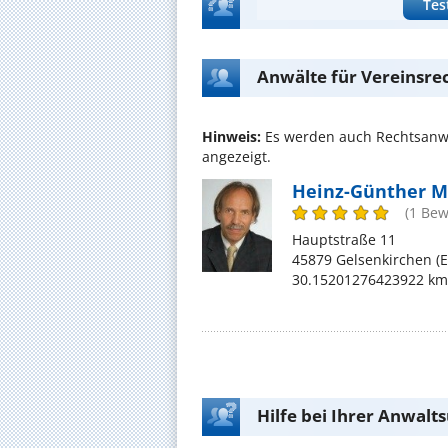
Tes
Anwälte für Vereinsre
Hinweis:
Es werden auch Rechtsanwä
angezeigt.
Heinz-Günther M
(1 Bew
Hauptstraße 11
45879 Gelsenkirchen (
30.15201276423922 km
Hilfe bei Ihrer Anwalt