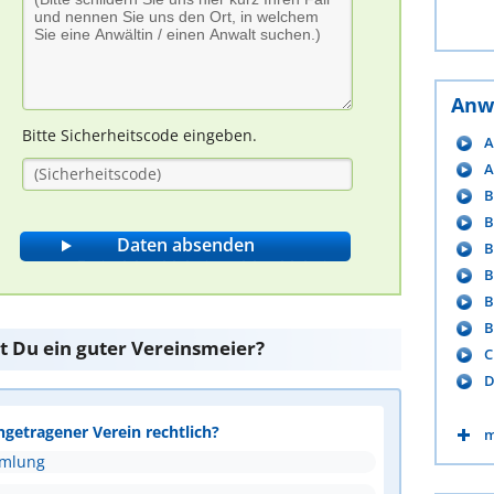
Anw
Bitte Sicherheitscode eingeben.
A
A
B
B
B
B
B
B
st Du ein guter Vereinsmeier?
C
D
ngetragener Verein rechtlich?
m
mmlung