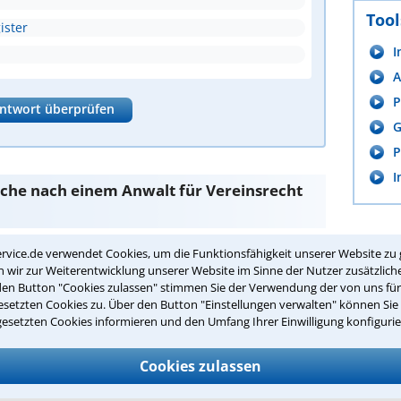
Tool
ister
I
A
P
ntwort überprüfen
G
P
I
Suche nach einem Anwalt für Vereinsrecht
rvice.de verwendet Cookies, um die Funktionsfähigkeit unserer Website zu 
sind Sie bei unseren Anwälten aus Hagen und
wir zur Weiterentwicklung unserer Website im Sinne der Nutzer zusätzliche
den Button "Cookies zulassen" stimmen Sie der Verwendung der von uns fü
setzten Cookies zu. Über den Button "Einstellungen verwalten" können Sie 
passenden Anwalt für Vereinsrecht in
gesetzten Cookies informieren und den Umfang Ihrer Einwilligung konfigurie
Cookies zulassen
cht in Ihrer Umgebung auswählen