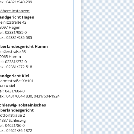
ax.: 04321/940-299
öhere Instanzen:
andgericht Hagen
einitzstraße 42
8097 Hagen
el.: 02331/985-0
ax.: 02331/985-585
berlandesgericht Hamm
eßlerstraße 53
9065 Hamm
el.: 02381/272-0
ax.: 02381/272-518
andgericht Kiel
armsstraße 99/101
4114 Kiel
el.: 0431/604-0
ax.: 0431/604-1830, 0431/604-1924
chleswig-Holsteinisches
berlandesgericht
ottorfstraße 2
4837 Schleswig
el.: 04621/86-0
ax.: 04621/86-1372