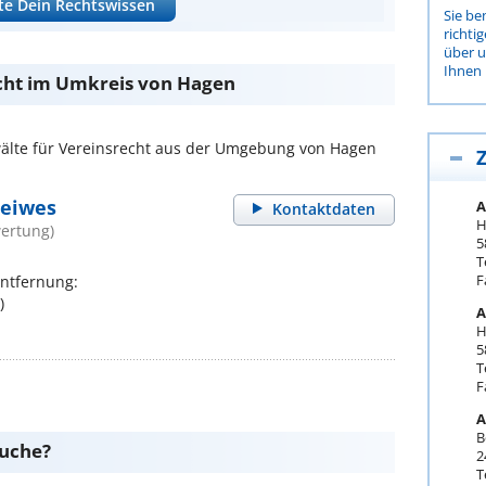
te Dein Rechtswissen
Sie be
richti
über 
Ihnen 
cht im Umkreis von Hagen
lte für Vereinsrecht aus der Umgebung von Hagen
Z
eiwes
A
Kontaktdaten
H
ertung)
5
T
F
Entfernung:
)
A
H
5
T
F
A
B
suche?
2
T