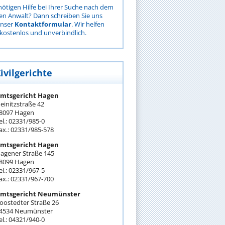
nötigen Hilfe bei Ihrer Suche nach dem
gen Anwalt? Dann schreiben Sie uns
unser
Kontaktformular
. Wir helfen
kostenlos und unverbindlich.
ivilgerichte
mtsgericht Hagen
einitzstraße 42
8097 Hagen
el.: 02331/985-0
ax.: 02331/985-578
mtsgericht Hagen
agener Straße 145
8099 Hagen
el.: 02331/967-5
ax.: 02331/967-700
mtsgericht Neumünster
oostedter Straße 26
4534 Neumünster
el.: 04321/940-0