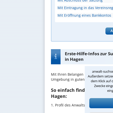
Mit Abschluss der Satzung
Mit Eintragung in das Vereinsreg
Mit Eröffnung eines Bankkontos
A
Erste-Hilfe-Infos zur 
in Hagen
anwalt-suchse
Mit Ihren Belangen im
Vereinsrecht
Außerdem setzen 
Umgebung in guten Händen.
dem Klick auf 
Zwecke einge
So einfach finden Sie den 
ein
Hagen:
1. Profil des Anwalts für Vereinsre