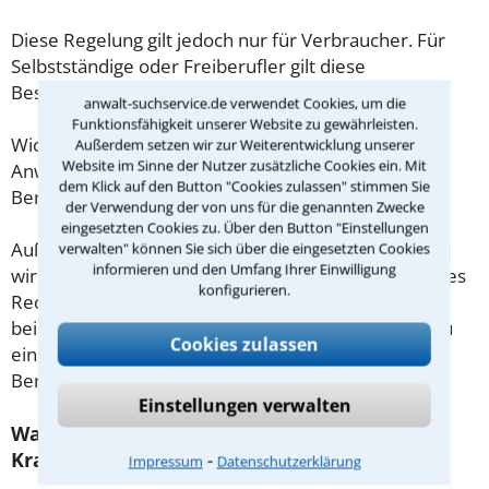
Diese Regelung gilt jedoch nur für Verbraucher. Für
Selbstständige oder Freiberufler gilt diese
Beschränkung nicht.
anwalt-suchservice.de verwendet Cookies, um die
Funktionsfähigkeit unserer Website zu gewährleisten.
Wichtig daher: Klären Sie die Kostenfrage mit Ihrem
Außerdem setzen wir zur Weiterentwicklung unserer
Website im Sinne der Nutzer zusätzliche Cookies ein. Mit
Anwalt aus Halle (Saale) schon zu Beginn der ersten
dem Klick auf den Button "Cookies zulassen" stimmen Sie
Beratung.
der Verwendung der von uns für die genannten Zwecke
eingesetzten Cookies zu. Über den Button "Einstellungen
Außerdem gut zu wissen: Gemäß § 34 Absatz 2 RVG
verwalten" können Sie sich über die eingesetzten Cookies
informieren und den Umfang Ihrer Einwilligung
wird die Beratungsgebühr auf weitere Tätigkeiten des
konfigurieren.
Rechtsanwalts angerechnet. Sollte es also
beispielsweise aufgrund des Beratungsgesprächs zu
Cookies zulassen
einem Prozess kommen, so kann der Anwalt diese
Beratungsgebühr nicht mehr abrechnen.
Einstellungen verwalten
Was tun wenn ich mir keinen Anwalt für
Krankentagegeldversicherung leisten kann?
⁃
Impressum
Datenschutzerklärung