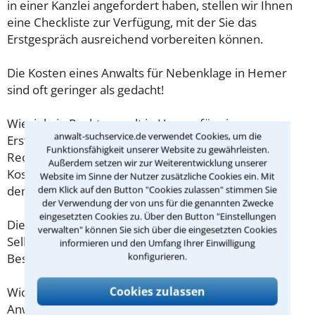
in einer Kanzlei angefordert haben, stellen wir Ihnen
eine Checkliste zur Verfügung, mit der Sie das
Erstgespräch ausreichend vorbereiten können.
Die Kosten eines Anwalts für Nebenklage in Hemer
sind oft geringer als gedacht!
Wieviel ein Rechtsanwalt in Hemer für eine
anwalt-suchservice.de verwendet Cookies, um die
Erstberatung verlangen darf, ist in §34 des
Funktionsfähigkeit unserer Website zu gewährleisten.
Rechtsanwaltsvergütungsgesetz (RVG) geregelt. Die
Außerdem setzen wir zur Weiterentwicklung unserer
Kosten für das erste Beratungsgespräch betragen
Website im Sinne der Nutzer zusätzliche Cookies ein. Mit
demnach maximal 190,00 € zzgl. MwSt.
dem Klick auf den Button "Cookies zulassen" stimmen Sie
der Verwendung der von uns für die genannten Zwecke
eingesetzten Cookies zu. Über den Button "Einstellungen
Diese Regelung gilt jedoch nur für Verbraucher. Für
verwalten" können Sie sich über die eingesetzten Cookies
Selbstständige oder Freiberufler gilt diese
informieren und den Umfang Ihrer Einwilligung
konfigurieren.
Beschränkung nicht.
Cookies zulassen
Wichtig daher: Klären Sie die Kostenfrage mit Ihrem
Anwalt aus Hemer schon zu Beginn der ersten