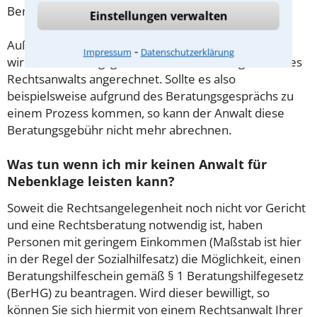
Beratung.
Einstellungen verwalten
Außerdem gut zu wissen: Gemäß § 34 Absatz 2 RVG
⁃
Impressum
Datenschutzerklärung
wird die Beratungsgebühr auf weitere Tätigkeiten des
Rechtsanwalts angerechnet. Sollte es also
beispielsweise aufgrund des Beratungsgesprächs zu
einem Prozess kommen, so kann der Anwalt diese
Beratungsgebühr nicht mehr abrechnen.
Was tun wenn ich mir keinen Anwalt für
Nebenklage leisten kann?
Soweit die Rechtsangelegenheit noch nicht vor Gericht
und eine Rechtsberatung notwendig ist, haben
Personen mit geringem Einkommen (Maßstab ist hier
in der Regel der Sozialhilfesatz) die Möglichkeit, einen
Beratungshilfeschein gemäß § 1 Beratungshilfegesetz
(BerHG) zu beantragen. Wird dieser bewilligt, so
können Sie sich hiermit von einem Rechtsanwalt Ihrer