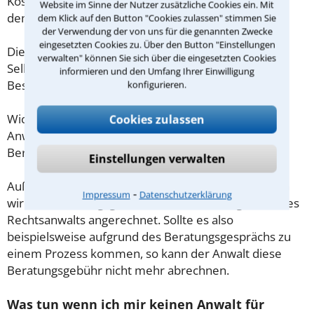
Kosten für das erste Beratungsgespräch betragen
Website im Sinne der Nutzer zusätzliche Cookies ein. Mit
demnach maximal 190,00 € zzgl. MwSt.
dem Klick auf den Button "Cookies zulassen" stimmen Sie
der Verwendung der von uns für die genannten Zwecke
eingesetzten Cookies zu. Über den Button "Einstellungen
Diese Regelung gilt jedoch nur für Verbraucher. Für
verwalten" können Sie sich über die eingesetzten Cookies
Selbstständige oder Freiberufler gilt diese
informieren und den Umfang Ihrer Einwilligung
Beschränkung nicht.
konfigurieren.
Wichtig daher: Klären Sie die Kostenfrage mit Ihrem
Cookies zulassen
Anwalt aus Hilden schon zu Beginn der ersten
Beratung.
Einstellungen verwalten
Außerdem gut zu wissen: Gemäß § 34 Absatz 2 RVG
⁃
Impressum
Datenschutzerklärung
wird die Beratungsgebühr auf weitere Tätigkeiten des
Rechtsanwalts angerechnet. Sollte es also
beispielsweise aufgrund des Beratungsgesprächs zu
einem Prozess kommen, so kann der Anwalt diese
Beratungsgebühr nicht mehr abrechnen.
Was tun wenn ich mir keinen Anwalt für