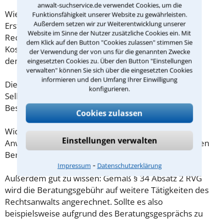
anwalt-suchservice.de verwendet Cookies, um die
Wieviel ein Rechtsanwalt in Idar-Oberstein für eine
Funktionsfähigkeit unserer Website zu gewährleisten.
Außerdem setzen wir zur Weiterentwicklung unserer
Erstberatung verlangen darf, ist in §34 des
Website im Sinne der Nutzer zusätzliche Cookies ein. Mit
Rechtsanwaltsvergütungsgesetz (RVG) geregelt. Die
dem Klick auf den Button "Cookies zulassen" stimmen Sie
Kosten für das erste Beratungsgespräch betragen
der Verwendung der von uns für die genannten Zwecke
demnach maximal 190,00 € zzgl. MwSt.
eingesetzten Cookies zu. Über den Button "Einstellungen
verwalten" können Sie sich über die eingesetzten Cookies
informieren und den Umfang Ihrer Einwilligung
Diese Regelung gilt jedoch nur für Verbraucher. Für
konfigurieren.
Selbstständige oder Freiberufler gilt diese
Beschränkung nicht.
Cookies zulassen
Wichtig daher: Klären Sie die Kostenfrage mit Ihrem
Einstellungen verwalten
Anwalt aus Idar-Oberstein schon zu Beginn der ersten
Beratung.
⁃
Impressum
Datenschutzerklärung
Außerdem gut zu wissen: Gemäß § 34 Absatz 2 RVG
wird die Beratungsgebühr auf weitere Tätigkeiten des
Rechtsanwalts angerechnet. Sollte es also
beispielsweise aufgrund des Beratungsgesprächs zu