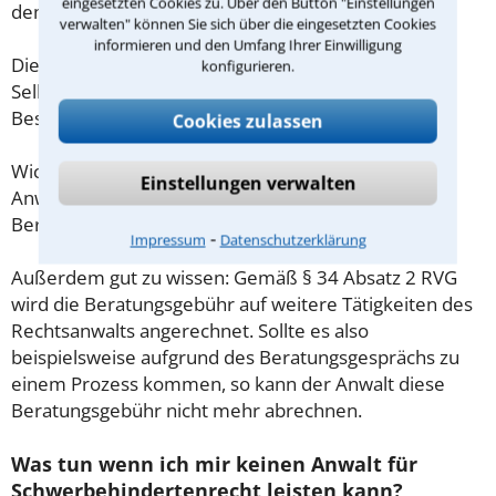
eingesetzten Cookies zu. Über den Button "Einstellungen
demnach maximal 190,00 € zzgl. MwSt.
verwalten" können Sie sich über die eingesetzten Cookies
informieren und den Umfang Ihrer Einwilligung
Diese Regelung gilt jedoch nur für Verbraucher. Für
konfigurieren.
Selbstständige oder Freiberufler gilt diese
Beschränkung nicht.
Cookies zulassen
Wichtig daher: Klären Sie die Kostenfrage mit Ihrem
Einstellungen verwalten
Anwalt aus Karlsruhe schon zu Beginn der ersten
Beratung.
⁃
Impressum
Datenschutzerklärung
Außerdem gut zu wissen: Gemäß § 34 Absatz 2 RVG
wird die Beratungsgebühr auf weitere Tätigkeiten des
Rechtsanwalts angerechnet. Sollte es also
beispielsweise aufgrund des Beratungsgesprächs zu
einem Prozess kommen, so kann der Anwalt diese
Beratungsgebühr nicht mehr abrechnen.
Was tun wenn ich mir keinen Anwalt für
Schwerbehindertenrecht leisten kann?