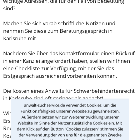
wichtige Adressen, die für den Fall von Bedeutung
sind?
Machen Sie sich vorab schriftliche Notizen und
nehmen Sie diese zum Beratungsgespräch in
Karlsruhe mit.
Nachdem Sie über das Kontaktformular einen Rückruf
in einer Kanzlei angefordert haben, stellen wir Ihnen
eine Checkliste zur Verfügung, mit der Sie das
Erstgespräch ausreichend vorbereiten können.
Die Kosten eines Anwalts für Schwerbehindertenrecht
in Karlsruhe sind oft geringer als gedacht!
anwalt-suchservice.de verwendet Cookies, um die
Funktionsfähigkeit unserer Website zu gewährleisten.
Wieviel ein Rechtsanwalt in Karlsruhe für eine
Außerdem setzen wir zur Weiterentwicklung unserer
Erstberatung verlangen darf, ist in §34 des
Website im Sinne der Nutzer zusätzliche Cookies ein. Mit
Rechtsanwaltsvergütungsgesetz (RVG) geregelt. Die
dem Klick auf den Button "Cookies zulassen" stimmen Sie
der Verwendung der von uns für die genannten Zwecke
Kosten für das erste Beratungsgespräch betragen