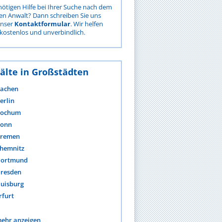
nötigen Hilfe bei Ihrer Suche nach dem
gen Anwalt? Dann schreiben Sie uns
unser
Kontaktformular
. Wir helfen
kostenlos und unverbindlich.
älte in Großstädten
achen
erlin
ochum
onn
remen
hemnitz
ortmund
resden
uisburg
rfurt
ehr anzeigen