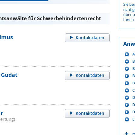
Sie be
richti
über 
htsanwälte für Schwerbehindertenrecht
Ihnen 
nimus
Kontaktdaten
Anw
A
B
B
n Gudat
Kontaktdaten
B
B
C
D
D
er
D
Kontaktdaten
ertung)
E
m