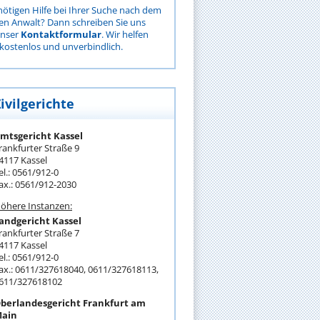
nötigen Hilfe bei Ihrer Suche nach dem
gen Anwalt? Dann schreiben Sie uns
unser
Kontaktformular
. Wir helfen
kostenlos und unverbindlich.
ivilgerichte
mtsgericht Kassel
rankfurter Straße 9
4117 Kassel
el.: 0561/912-0
ax.: 0561/912-2030
öhere Instanzen:
andgericht Kassel
rankfurter Straße 7
4117 Kassel
el.: 0561/912-0
ax.: 0611/327618040, 0611/327618113,
611/327618102
berlandesgericht Frankfurt am
ain