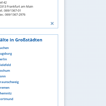
eil 42
0313 Frankfurt am Main
el.: 069/1367-01
ax.: 069/1367-2976
älte in Großstädten
achen
ugsburg
erlin
ielefeld
ochum
onn
raunschweig
remen
hemnitz
ortmund