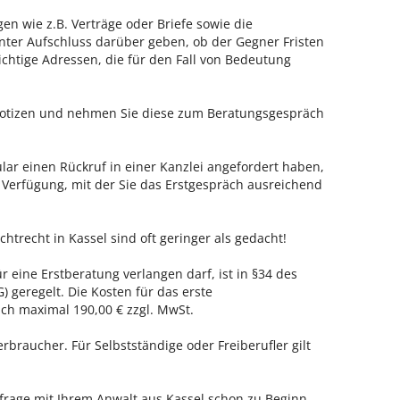
en wie z.B. Verträge oder Briefe sowie die
nter Aufschluss darüber geben, ob der Gegner Fristen
ichtige Adressen, die für den Fall von Bedeutung
 Notizen und nehmen Sie diese zum Beratungsgespräch
ar einen Rückruf in einer Kanzlei angefordert haben,
r Verfügung, mit der Sie das Erstgespräch ausreichend
chtrecht in Kassel sind oft geringer als gedacht!
ür eine Erstberatung verlangen darf, ist in §34 des
 geregelt. Die Kosten für das erste
h maximal 190,00 € zzgl. MwSt.
erbraucher. Für Selbstständige oder Freiberufler gilt
nfrage mit Ihrem Anwalt aus Kassel schon zu Beginn