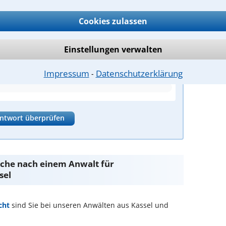
Cookies zulassen
rklärung im Sinne des Zivilrechts?
Einstellungen verwalten
htsfolge gerichteten Willens
Impressum
Datenschutzerklärung
⁃
ntwort überprüfen
Suche nach einem Anwalt für
sel
cht
sind Sie bei unseren Anwälten aus Kassel und