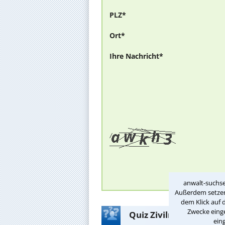
PLZ*
Ort*
Ihre Nachricht*
anwalt-suchse
Außerdem setzen 
dem Klick auf 
Zwecke einge
Quiz Zivilrecht - Prüf
ein