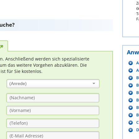
Z
6
T
F
suche?
ge
Anw
rn. Anschließend werden sich spezialisierte
A
um das weitere Vorgehen abzuklären. Die
A
t für Sie kostenlos.
B
(Anrede)
B
B
B
B
B
C
D