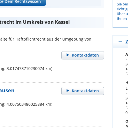
te Dein Rechtswissen
Sie be
richti
über 
Ihnen 
htrecht im Umkreis von Kassel
lte für Haftpflichtrecht aus der Umgebung von
Z
A
Kontaktdaten
F
3
ung: 3.017478710230074 km)
T
F
H
L
hausen
Kontaktdaten
F
3
T
ung: 4.007503486025884 km)
F
0
O
M