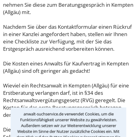
nehmen Sie diese zum Beratungsgespräch in Kempten
(Allgäu) mit.
Nachdem Sie über das Kontaktformular einen Rückruf
in einer Kanzlei angefordert haben, stellen wir Ihnen
eine Checkliste zur Verfügung, mit der Sie das
Erstgespräch ausreichend vorbereiten können.
Die Kosten eines Anwalts für Kaufvertrag in Kempten
(Allgäu) sind oft geringer als gedacht!
Wieviel ein Rechtsanwalt in Kempten (Allgäu) für eine
Erstberatung verlangen darf, ist in §34 des
Rechtsanwaltsvergütungsgesetz (RVG) geregelt. Die
Kosten für das erste Beratungsgespräch betragen
anwalt-suchservice.de verwendet Cookies, um die
demnach maximal 190,00 € zzgl. MwSt.
Funktionsfähigkeit unserer Website zu gewährleisten.
Außerdem setzen wir zur Weiterentwicklung unserer
Diese Regelung gilt jedoch nur für Verbraucher. Für
Website im Sinne der Nutzer zusätzliche Cookies ein. Mit
Selbstständige oder Freiberufler gilt diese