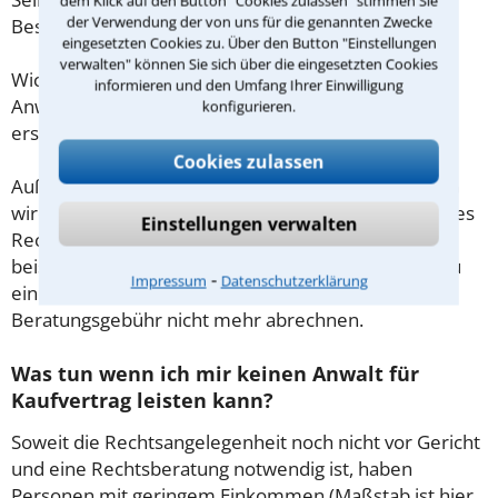
dem Klick auf den Button "Cookies zulassen" stimmen Sie
der Verwendung der von uns für die genannten Zwecke
Beschränkung nicht.
eingesetzten Cookies zu. Über den Button "Einstellungen
verwalten" können Sie sich über die eingesetzten Cookies
Wichtig daher: Klären Sie die Kostenfrage mit Ihrem
informieren und den Umfang Ihrer Einwilligung
Anwalt aus Kempten (Allgäu) schon zu Beginn der
konfigurieren.
ersten Beratung.
Cookies zulassen
Außerdem gut zu wissen: Gemäß § 34 Absatz 2 RVG
wird die Beratungsgebühr auf weitere Tätigkeiten des
Einstellungen verwalten
Rechtsanwalts angerechnet. Sollte es also
beispielsweise aufgrund des Beratungsgesprächs zu
⁃
Impressum
Datenschutzerklärung
einem Prozess kommen, so kann der Anwalt diese
Beratungsgebühr nicht mehr abrechnen.
Was tun wenn ich mir keinen Anwalt für
Kaufvertrag leisten kann?
Soweit die Rechtsangelegenheit noch nicht vor Gericht
und eine Rechtsberatung notwendig ist, haben
Personen mit geringem Einkommen (Maßstab ist hier