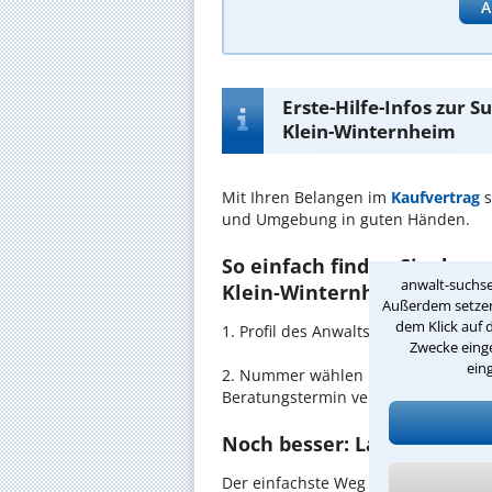
A
Erste-Hilfe-Infos zur 
Klein-Winternheim
Mit Ihren Belangen im
Kaufvertrag
s
und Umgebung in guten Händen.
So einfach finden Sie den 
anwalt-suchse
Klein-Winternheim:
Außerdem setzen 
dem Klick auf 
1. Profil des Anwalts für Kaufvertr
Zwecke einge
ein
2. Nummer wählen und direkt mit de
Beratungstermin vereinbaren
Noch besser: Lassen Sie si
Der einfachste Weg zum Anwalt in K