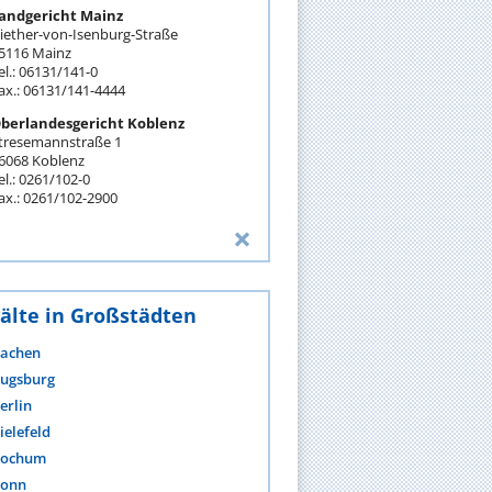
andgericht Mainz
iether-von-Isenburg-Straße
5116 Mainz
el.: 06131/141-0
ax.: 06131/141-4444
berlandesgericht Koblenz
tresemannstraße 1
6068 Koblenz
el.: 0261/102-0
ax.: 0261/102-2900
älte in Großstädten
achen
ugsburg
erlin
ielefeld
ochum
onn