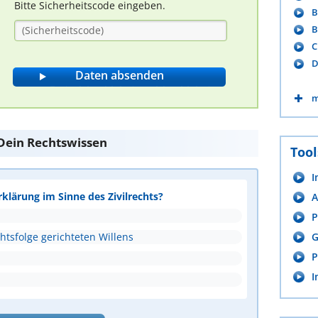
Bitte Sicherheitscode eingeben.
B
B
C
D
m
e Dein Rechtswissen
Tool
I
rklärung im Sinne des Zivilrechts?
A
P
htsfolge gerichteten Willens
G
P
I