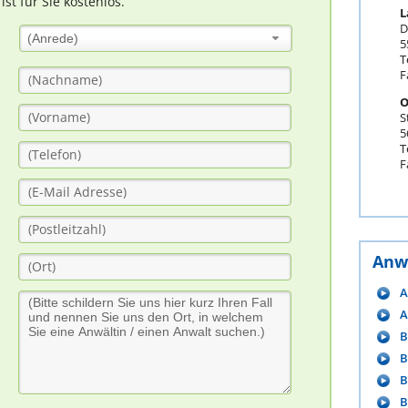
t für Sie kostenlos.
L
D
(Anrede)
5
T
F
O
S
5
T
F
Anw
A
A
B
B
B
B