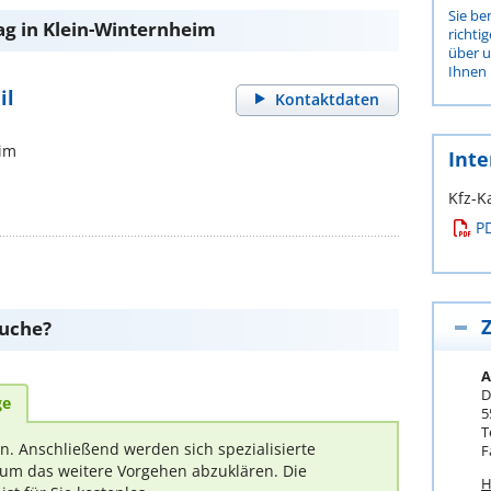
Sie be
ag in Klein-Winternheim
richti
über 
Ihnen 
il
Kontaktdaten
eim
Inte
Kfz-K
P
Z
suche?
A
D
ge
5
T
rn. Anschließend werden sich spezialisierte
F
um das weitere Vorgehen abzuklären. Die
H