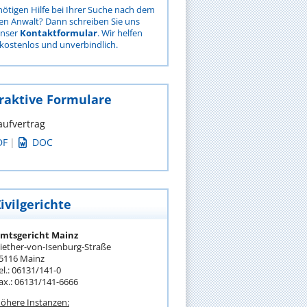
nötigen Hilfe bei Ihrer Suche nach dem
gen Anwalt? Dann schreiben Sie uns
unser
Kontaktformular
. Wir helfen
kostenlos und unverbindlich.
raktive Formulare
aufvertrag
DF
|
DOC
ivilgerichte
mtsgericht Mainz
iether-von-Isenburg-Straße
5116 Mainz
el.: 06131/141-0
ax.: 06131/141-6666
öhere Instanzen: