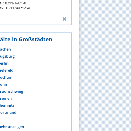
el.: 0211/4971-0
ax.: 0211/4971-548
älte in Großstädten
achen
ugsburg
erlin
ielefeld
ochum
onn
raunschweig
remen
hemnitz
ortmund
ehr anzeigen