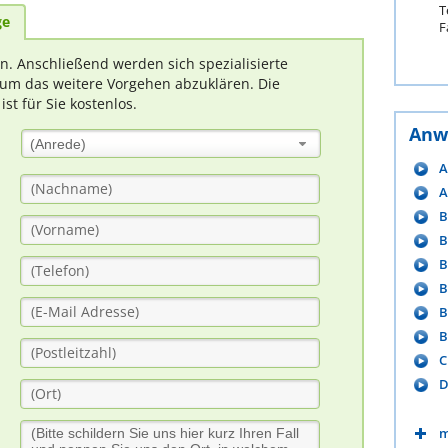
T
ge
F
rn. Anschließend werden sich spezialisierte
um das weitere Vorgehen abzuklären. Die
t für Sie kostenlos.
Anw
(Anrede)
A
A
B
B
B
B
B
B
C
D
m