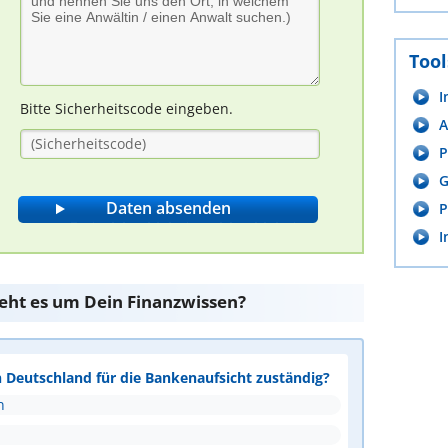
Tool
I
Bitte Sicherheitscode eingeben.
A
P
G
P
I
teht es um Dein Finanzwissen?
n Deutschland für die Bankenaufsicht zuständig?
n