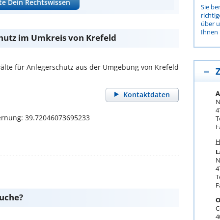
te Dein Rechtswissen
Sie be
richti
über 
Ihnen 
hutz im Umkreis von Krefeld
lte für Anlegerschutz aus der Umgebung von Krefeld
Z
A
Kontaktdaten
N
4
ernung: 39.72046073695233
T
F
H
L
N
4
T
F
suche?
O
C
4