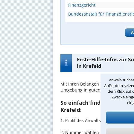
Finanzgericht
Bundesanstalt für Finanzdienstle
A
Erste-Hilfe-Infos zur 
in Krefeld
anwalt-suchse
Mit Ihren Belangen im
Anlegerschut
Außerdem setzen 
Umgebung in guten Händen.
dem Klick auf 
Zwecke einge
So einfach finden Sie den 
ein
Krefeld:
1. Profil des Anwalts für Anlegersc
2. Nummer wählen und direkt mit de