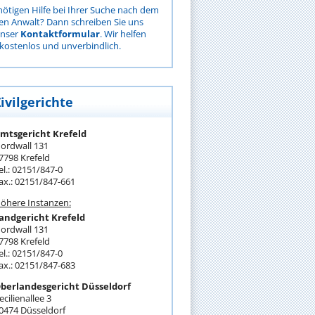
nötigen Hilfe bei Ihrer Suche nach dem
gen Anwalt? Dann schreiben Sie uns
unser
Kontaktformular
. Wir helfen
kostenlos und unverbindlich.
ivilgerichte
mtsgericht Krefeld
ordwall 131
7798 Krefeld
el.: 02151/847-0
ax.: 02151/847-661
öhere Instanzen:
andgericht Krefeld
ordwall 131
7798 Krefeld
el.: 02151/847-0
ax.: 02151/847-683
berlandesgericht Düsseldorf
ecilienallee 3
0474 Düsseldorf