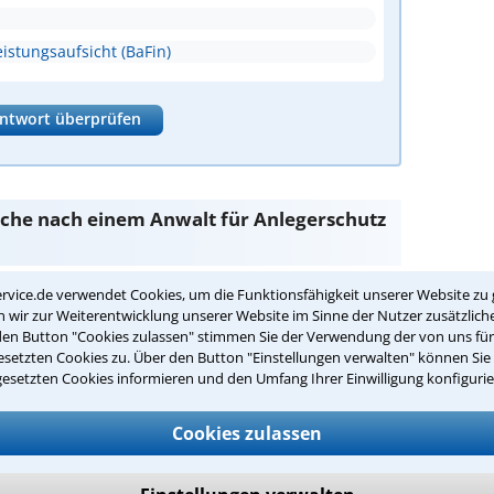
istungsaufsicht (BaFin)
ntwort überprüfen
Suche nach einem Anwalt für Anlegerschutz
rvice.de verwendet Cookies, um die Funktionsfähigkeit unserer Website zu 
z
sind Sie bei unseren Anwälten aus Krefeld und
wir zur Weiterentwicklung unserer Website im Sinne der Nutzer zusätzliche
den Button "Cookies zulassen" stimmen Sie der Verwendung der von uns fü
setzten Cookies zu. Über den Button "Einstellungen verwalten" können Sie 
passenden Anwalt für Anlegerschutz in
gesetzten Cookies informieren und den Umfang Ihrer Einwilligung konfigurie
Cookies zulassen
hutz in Ihrer Umgebung auswählen
r Kanzlei in Krefeld einen Beratungstermin