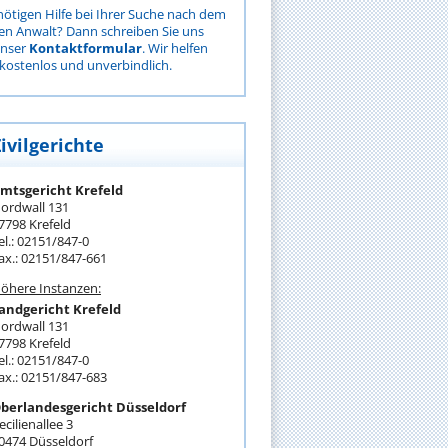
nötigen Hilfe bei Ihrer Suche nach dem
gen Anwalt? Dann schreiben Sie uns
unser
Kontaktformular
. Wir helfen
kostenlos und unverbindlich.
ivilgerichte
mtsgericht Krefeld
ordwall 131
7798 Krefeld
el.: 02151/847-0
ax.: 02151/847-661
öhere Instanzen:
andgericht Krefeld
ordwall 131
7798 Krefeld
el.: 02151/847-0
ax.: 02151/847-683
berlandesgericht Düsseldorf
ecilienallee 3
0474 Düsseldorf