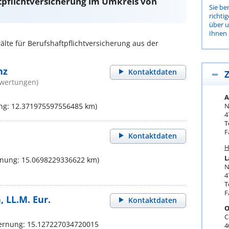
tpflichtversicherung im Umkreis von
Sie be
richti
über 
Ihnen 
te für Berufshaftpflichtversicherung aus der
nz
Kontaktdaten
Z
ewertungen)
A
ng: 12.371975597556485 km)
N
4
T
F
Kontaktdaten
H
L
rnung: 15.0698229336622 km)
N
4
T
F
 LL.M. Eur.
Kontaktdaten
O
C
fernung: 15.127227034720015
4