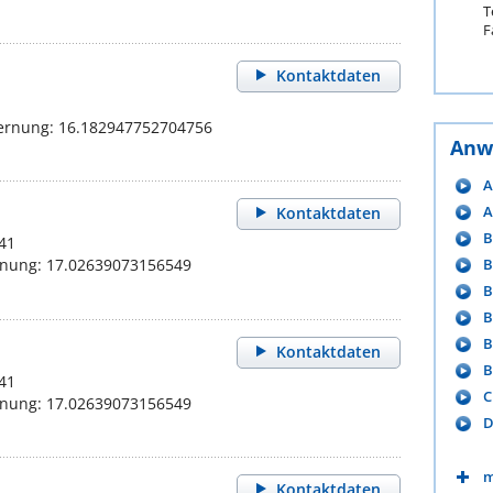
T
F
Kontaktdaten
fernung: 16.182947752704756
Anw
A
A
Kontaktdaten
B
41
B
rnung: 17.02639073156549
B
B
B
Kontaktdaten
B
41
C
rnung: 17.02639073156549
D
m
Kontaktdaten