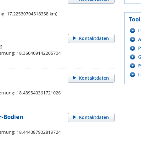
ng: 17.22530704518358 km)
Tool
I
Kontaktdaten
A
6
P
fernung: 18.360409142205704
G
P
I
Kontaktdaten
fernung: 18.439540361721026
r-Bodien
Kontaktdaten
fernung: 18.444087902819724