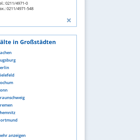
el.: 0211/4971-0
ax.: 0211/4971-548
älte in Großstädten
achen
ugsburg
erlin
ielefeld
ochum
onn
raunschweig
remen
hemnitz
ortmund
ehr anzeigen