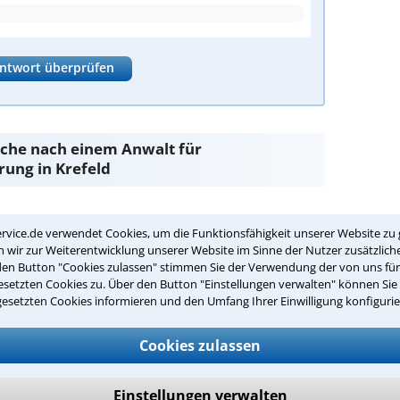
ntwort überprüfen
Suche nach einem Anwalt für
rung in Krefeld
alversicherung
sind Sie bei unseren Anwälten aus
rvice.de verwendet Cookies, um die Funktionsfähigkeit unserer Website zu 
nden.
wir zur Weiterentwicklung unserer Website im Sinne der Nutzer zusätzliche
den Button "Cookies zulassen" stimmen Sie der Verwendung der von uns fü
passenden Anwalt für
setzten Cookies zu. Über den Button "Einstellungen verwalten" können Sie 
 in Krefeld:
gesetzten Cookies informieren und den Umfang Ihrer Einwilligung konfigurie
ozialversicherung in Ihrer Umgebung auswählen
Cookies zulassen
r Kanzlei in Krefeld einen Beratungstermin
Einstellungen verwalten