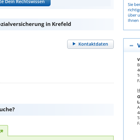
te Dein Rechtswissen
Sie be
richti
über 
Ihnen 
zialversicherung in Krefeld
Kontaktdaten
V
B
4
T
F
H
O
L
A
suche?
4
T
F
ge