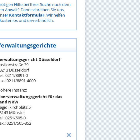
nötigen Hilfe bei Ihrer Suche nach dem
gen Anwalt? Dann schreiben Sie uns
unser
Kontaktformular
. Wir helfen
kostenlos und unverbindlich.
Verwaltungsgerichte
erwaltungsgericht Düsseldorf
astionstraße 39
0213 Düsseldorf
el.: 0211/8891-0
ax.: 0211/8891-4000
öhere Instanz:
berverwaltungsgericht für das
and NRW
egidiikirchplatz 5
8143 Münster
el.: 0251/505-0
ax.: 0251/505-352