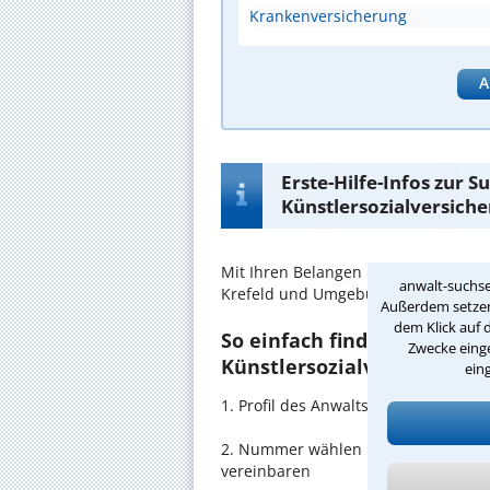
Krankenversicherung
A
Erste-Hilfe-Infos zur 
Künstlersozialversiche
Mit Ihren Belangen im
Künstlersozi
anwalt-suchse
Krefeld und Umgebung in guten Hä
Außerdem setzen 
dem Klick auf 
So einfach finden Sie den 
Zwecke einge
Künstlersozialversicherung
ein
1. Profil des Anwalts für Künstlers
2. Nummer wählen und direkt mit de
vereinbaren