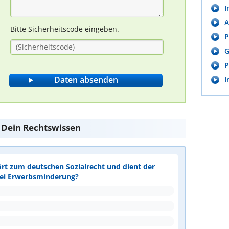
I
A
Bitte Sicherheitscode eingeben.
P
G
P
I
e Dein Rechtswissen
ört zum deutschen Sozialrecht und dient der
bei Erwerbsminderung?