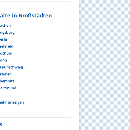
älte in Großstädten
achen
ugsburg
erlin
ielefeld
ochum
onn
raunschweig
remen
hemnitz
ortmund
ehr anzeigen
s