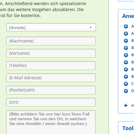
rn. Anschließend werden sich spezialisierte
um das weitere Vorgehen abzuklären. Die
Anw
t für Sie kostenlos.
A
(Anrede)
A
B
B
B
B
B
B
C
D
m
Tool