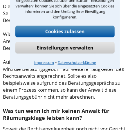
eingesetzten Cookies zu. Über den Button "Einstellungen
Diese Regelung gilt jedoch nur für Verbraucher. Für
verwalten" können Sie sich über die eingesetzten Cookies
informieren und den Umfang Ihrer Einwilligung
Selbstständige oder Freiberufler gilt diese
konfigurieren.
Beschränkung nicht.
Cookies zulassen
Wichtig daher: Klären Sie die Kostenfrage mit Ihrem
Anwalt aus Leverkusen schon zu Beginn der ersten
Einstellungen verwalten
Beratung.
⁃
Außerdem gut zu wissen: Gemäß § 34 Absatz 2 RVG
Impressum
Datenschutzerklärung
wird die Beratungsgebühr auf weitere Tätigkeiten des
Rechtsanwalts angerechnet. Sollte es also
beispielsweise aufgrund des Beratungsgesprächs zu
einem Prozess kommen, so kann der Anwalt diese
Beratungsgebühr nicht mehr abrechnen.
Was tun wenn ich mir keinen Anwalt für
Räumungsklage leisten kann?
Soweit die Rechtsangelegenheit noch nicht vor Gericht