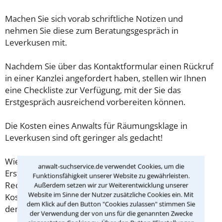
Machen Sie sich vorab schriftliche Notizen und
nehmen Sie diese zum Beratungsgespräch in
Leverkusen mit.
Nachdem Sie über das Kontaktformular einen Rückruf
in einer Kanzlei angefordert haben, stellen wir Ihnen
eine Checkliste zur Verfügung, mit der Sie das
Erstgespräch ausreichend vorbereiten können.
Die Kosten eines Anwalts für Räumungsklage in
Leverkusen sind oft geringer als gedacht!
Wieviel ein Rechtsanwalt in Leverkusen für eine
anwalt-suchservice.de verwendet Cookies, um die
Erstberatung verlangen darf, ist in §34 des
Funktionsfähigkeit unserer Website zu gewährleisten.
Rechtsanwaltsvergütungsgesetz (RVG) geregelt. Die
Außerdem setzen wir zur Weiterentwicklung unserer
Website im Sinne der Nutzer zusätzliche Cookies ein. Mit
Kosten für das erste Beratungsgespräch betragen
dem Klick auf den Button "Cookies zulassen" stimmen Sie
demnach maximal 190,00 € zzgl. MwSt.
der Verwendung der von uns für die genannten Zwecke